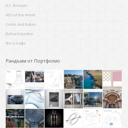
A.C. Bresson
ADS of the World
Cooks and bakes
Richard Avedon
Фото Кафе
Рандъми от Портфолио