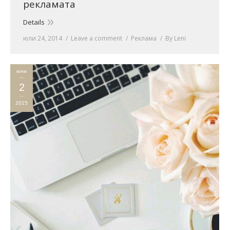
рекламата
Details
юли 24, 2014
Leave a comment
Реклама
By
Leni
юни
2
2015