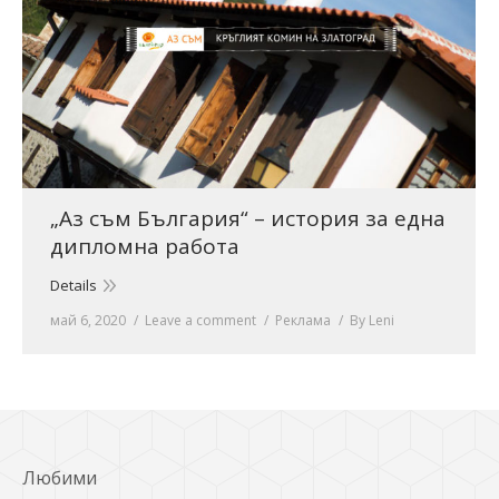
„Аз съм България“ – история за една
дипломна работа
Details
май 6, 2020
Leave a comment
Реклама
By
Leni
Любими