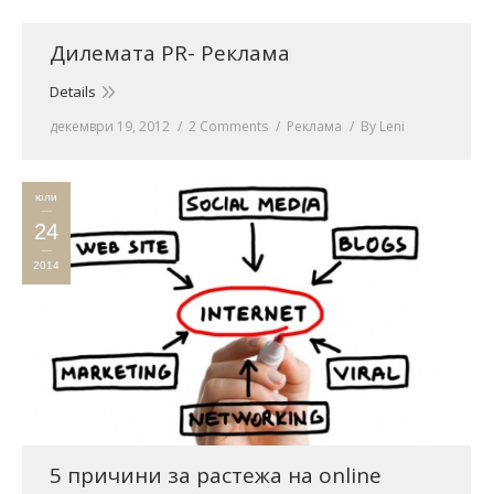
Дилемата PR- Реклама
Details
декември 19, 2012
2 Comments
Реклама
By
Leni
юли
24
2014
5 причини за растежа на online