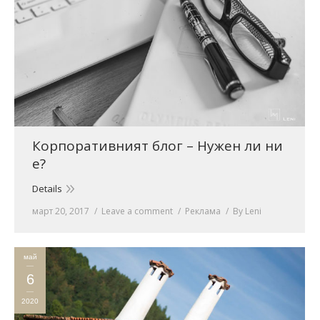
Корпоративният блог – Нужен ли ни
е?
Details
март 20, 2017
Leave a comment
Реклама
By
Leni
май
6
2020