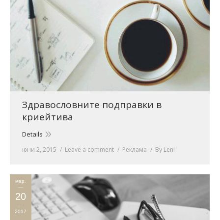
Здравословните подправки в
криейтива
Details
юни 2, 2015
Leave a comment
Реклама
By
Leni
мар.
20
2017