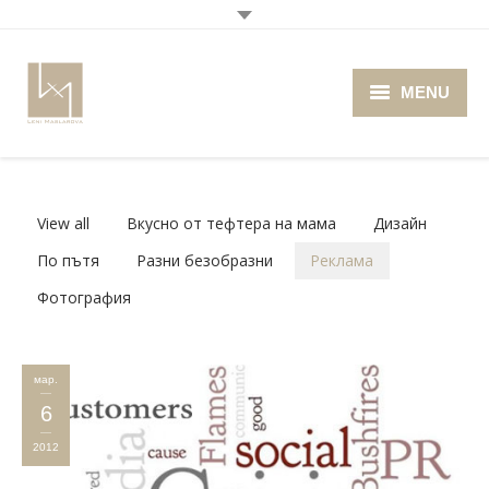
MENU
Home
About me
View all
Вкусно от тефтера на мама
Дизайн
Portfolio
По пътя
Разни безобразни
Реклама
Фотография
Blog
Photo Cafe
мар.
Retro Camera Museum
6
2012