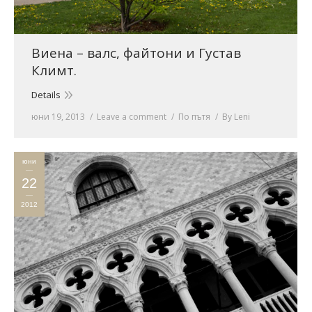
Виена – валс, файтони и Густав
Климт.
Details
юни 19, 2013
Leave a comment
По пътя
By
Leni
юни
22
2012