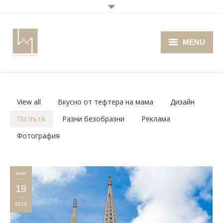
MENU
Home
About me
View all
Вкусно от тефтера на мама
Дизайн
Portfolio
По пътя
Разни безобразни
Реклама
Фотография
Blog
Photo Cafe
юни
Retro Camera Museum
19
2013