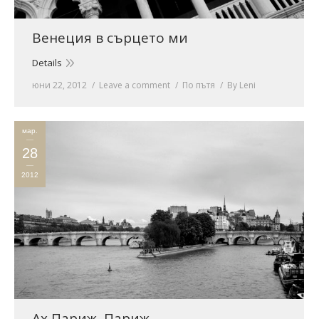
Венеция в сърцето ми
Details
юни 22, 2012
Leave a comment
По пътя
By
Leni
мар.
28
2012
Ах Париж, Париж