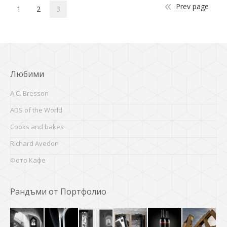
Prev page
1
2
3
Любими
A.C. Bresson
ADS of the World
Cooks and bakes
Richard Avedon
Фото Кафе
Рандъми от Портфолио