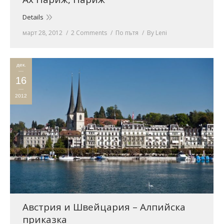
Details
март 28, 2012
2 Comments
По пътя
By
Leni
дек.
16
2012
Австрия и Швейцария – Алпийска
приказка