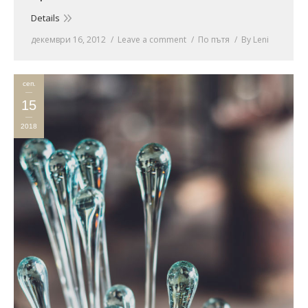
Details
декември 16, 2012
Leave a comment
По пътя
By
Leni
сеп.
15
2018