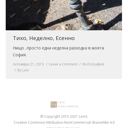
Тихо, Неделно, Есенно
Нищо ..просто една неделна разходка в моята
София.
октомври 21, 2013
Leave a comment
Фотография
By
Leni
© Copyright 2015-2021 LeniS.
Creative Commons Attribution-NonCommercial-ShareAlike 4.0