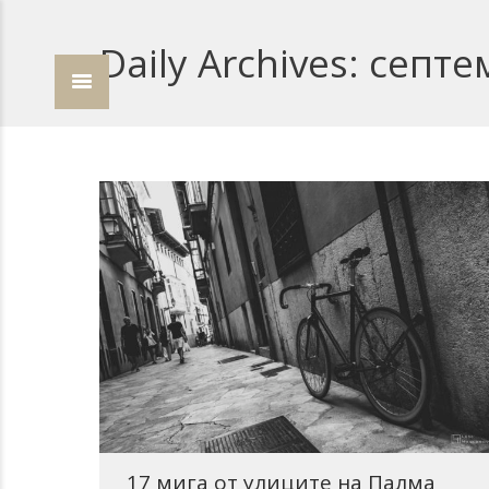
Daily Archives:
септе
17 мига от улиците на Палма