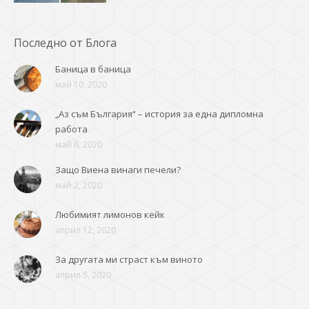
Последно от Блога
Баница в баница
май 10, 2020
„Аз съм България“ – история за една дипломна
работа
май 6, 2020
Защо Виена винаги печели?
май 2, 2020
Любимият лимонов кейк
април 12, 2020
За другата ми страст към виното
април 5, 2020