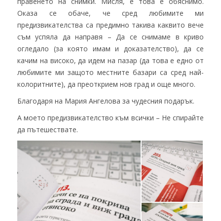
правенето на снимки. Мисля, е това е обяснимо.
Оказа се обаче, че сред любимите ми
предизвикателства са предимно такива каквито вече
съм успяла да направя – Да се снимаме в криво
огледало (за която имам и доказателство), да се
качим на високо, да идем на пазар (да това е едно от
любимите ми защото местните базари са сред най-
колоритните), да преоткрием нов град и още много.
Благодаря на Мария Ангелова за чудесния подарък.
А моето предизвикателство към всички – Не спирайте
да пътешествате.