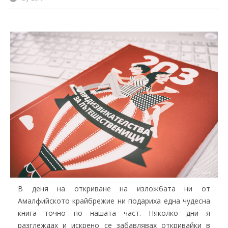
В деня на откриване на изложбата ни от
Амалфийското крайбрежие ни подариха една чудесна
книга точно по нашата част. Няколко дни я
разглеждах и искрено се забавлявах откривайки в