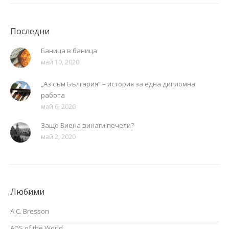
Последни
Баница в баница
май 10, 2020
„Аз съм България“ – история за една дипломна
работа
май 6, 2020
Защо Виена винаги печели?
май 2, 2020
Любими
A.C. Bresson
ADS of the World