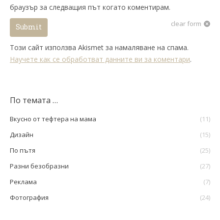
браузър за следващия път когато коментирам.
clear form
Submit
Този сайт използва Akismet за намаляване на спама.
Научете как се обработват данните ви за коментари
.
По темата …
Вкусно от тефтера на мама
(11)
Дизайн
(15)
По пътя
(25)
Разни безобразни
(27)
Реклама
(7)
Фотография
(24)