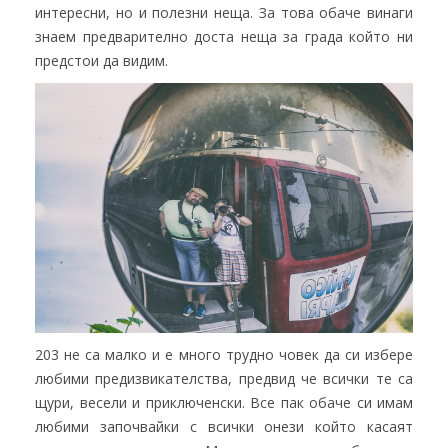
интересни, но и полезни неща. За това обаче винаги
знаем предварително доста неща за града който ни
предстои да видим.
203 не са малко и е много трудно човек да си избере
любими предизвикателства, предвид че всички те са
щури, весели и приключенски. Все пак обаче си имам
любими започвайки с всички онези който касаят