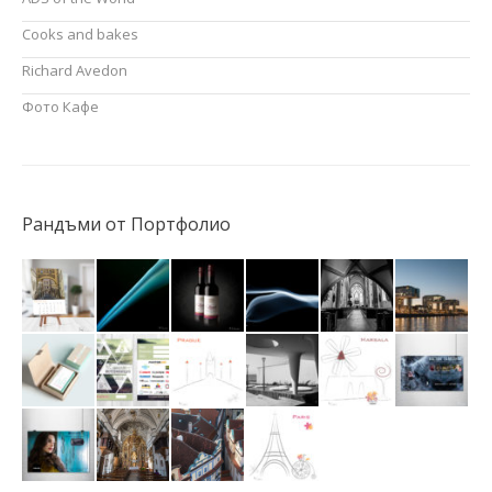
Cooks and bakes
Richard Avedon
Фото Кафе
Рандъми от Портфолио