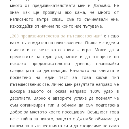
много от предизвикателствата мен и Джъмбо. Не
знам как ще прозвучи ако кажа, че много от
написаното вътре сякаш сме го съчинявали ние,
изхождайки от начина по който ние пътуваме.
„203 предизвикателства за пътешественици“
е нещо
като пътеводител на приключенеца. Пълна е с идеи и
съвети и се чете като книга – игра. Може да я
прелистите на един дъх, може и да отваряте по
няколко предизвикателства дневно, планирайки
следващата си дестинация. Началото на книгата е
посветено на един тест за това какъв тип
пътешественик сте. Лично мен резултата направо ме
шокира защото се оказа направо 100% удар в
десетката. Вярно е авторите успяха да познаят че
съм организиран тип и обичам да съм подготвена
добре за мястото което посещавам. Всъщност това
не е тайна за никого, защото с Джъмбо обичаме да
пишем за пътешествията си и да споделяме не само