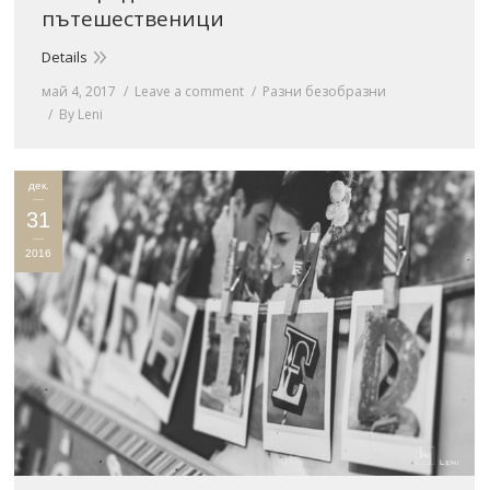
пътешественици
Details
май 4, 2017
Leave a comment
Разни безобразни
By
Leni
дек.
31
2016