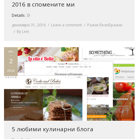
2016 в спомените ми
Details
декември 31, 2016
Leave a comment
Разни безобразни
By
Leni
окт.
2
2016
5 любими кулинарни блога