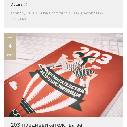
Details
април 5, 2020
Leave a comment
Разни безобразни
By
Leni
май
4
2017
203 предизвикателства за