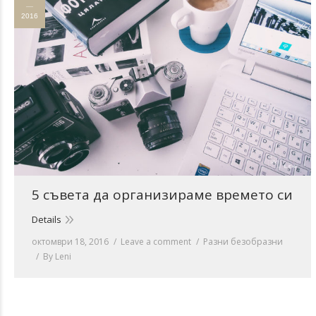
2016
5 съвета да организираме времето си
Details
октомври 18, 2016
Leave a comment
Разни безобразни
By
Leni