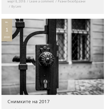
март 8, 2018
Leave a comment
Разни безобразни
By
Leni
ян.
1
2018
Снимките на 2017