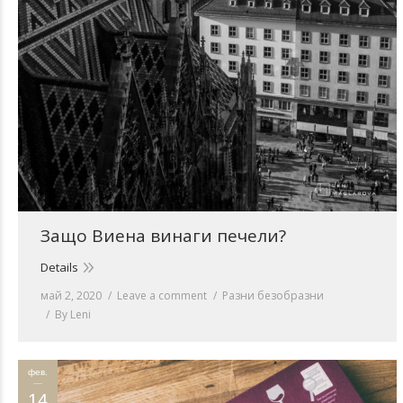
Защо Виена винаги печели?
Details
май 2, 2020
Leave a comment
Разни безобразни
By
Leni
фев.
14