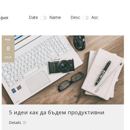
Date
Name
Desc
Asc
афия
мар.
8
2018
5 идеи как да бъдем продуктивни
Details