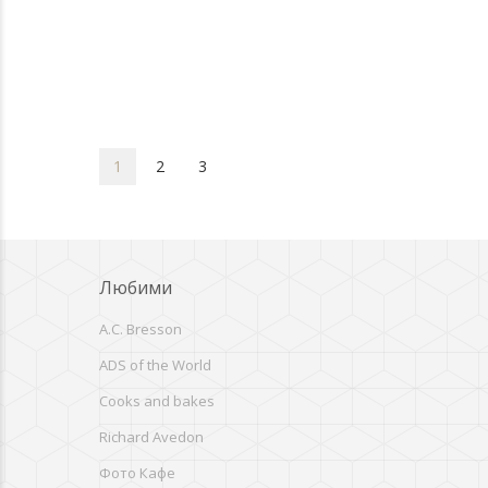
1
2
3
Любими
A.C. Bresson
ADS of the World
Cooks and bakes
Richard Avedon
Фото Кафе