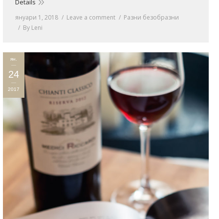
Details
януари 1, 2018
Leave a comment
Разни безобразни
By
Leni
ян.
24
2017