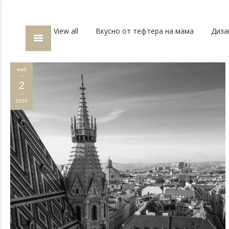
View all
Вкусно от тефтера на мама
Диза
май
2
2020