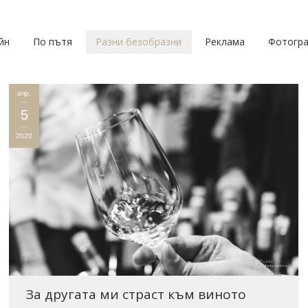
йн
По пътя
Разни безобразни
Реклама
Фотогр
апр.
5
2020
За другата ми страст към виното