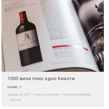
1000 вина плюс едно Кианти
Details
януари 24, 2017
Leave a comment
Разни безобразни
By
Leni