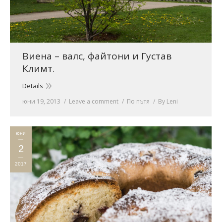
Виена – валс, файтони и Густав
Климт.
Details
юни 19, 2013
Leave a comment
По пътя
By
Leni
юни
2
2017