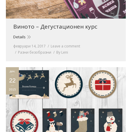
Виното – Дегустационен курс
Details
февруари 14, 2017
Leave a comment
Разни безобразни
By
Leni
дек.
22
2015