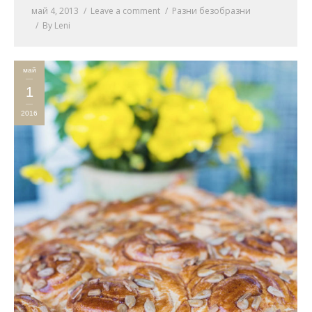
май 4, 2013
Leave a comment
Разни безобразни
By
Leni
май
1
2016