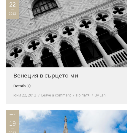
22
2012
Венеция в сърцето ми
Details
юни 22, 2012
Leave a comment
По пътя
By
Leni
юни
19
2013