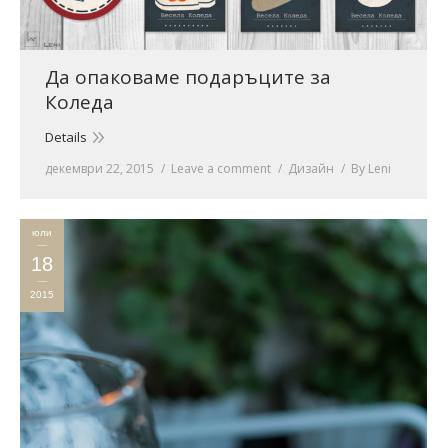
Да опаковаме подаръците за
Коледа
Details
декември 22, 2015
Leave a comment
Дизайн
By
Leni
юли
18
2015