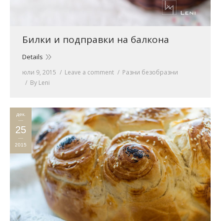
Билки и подправки на балкона
Details
юли 9, 2015
Leave a comment
Разни безобразни
By
Leni
дек.
25
2015