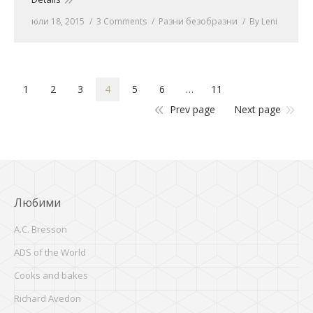
юли 18, 2015
3 Comments
Разни безобразни
By
Leni
1
2
3
4
5
6
…
11
Prev page
Next page
Любими
A.C. Bresson
ADS of the World
Cooks and bakes
Richard Avedon