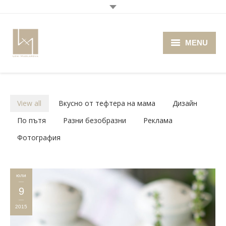
MENU
Home
About me
View all
Вкусно от тефтера на мама
Дизайн
Portfolio
По пътя
Разни безобразни
Реклама
Фотография
Blog
Photo Cafe
юли
Retro Camera Museum
9
2015