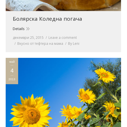
Болярска Коледна погача
Details
декември 25, 2015
Leave a comment
Вкусно от тефтера на мама
By
Leni
май
4
2013