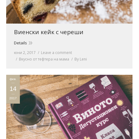
Виенски кейк с череши
Details
юни 2, 2017
Leave a comment
Вкусно от тефтера на мама
By
Leni
фев.
14
2017