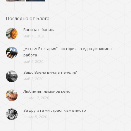
Последно от Блога
Баница в баница
май 10, 2020
„Аз съм България“ – история за една дипломна
работа
май 6, 2020
Защо Виена винаги печели?
май 2, 2020
Любимият лимонов кейк
април 12, 2020
За другата ми страст към виното
април 5, 2020