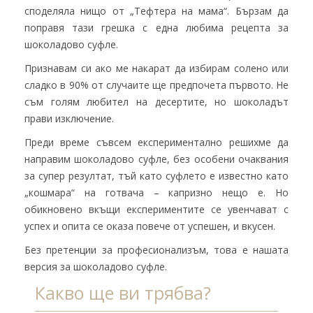
споделяла нищо от „Тефтера на мама“. Бързам да
поправя тази грешка с една любима рецепта за
шоколадово суфле.
Признавам си ако ме накарат да избирам солено или
сладко в 90% от случаите ще предпочета първото. Не
съм голям любител на десертите, но шоколадът
прави изключение.
Преди време съвсем експериментално решихме да
направим шоколадово суфле, без особени очаквания
за супер резултат, тъй като суфлето е известно като
„кошмара“ на готвача – капризно нещо е. Но
обикновено вкъщи експериментите се увенчават с
успех и опита се оказа повече от успешен, и вкусен.
Без претенции за професионализъм, това е нашата
версия за шоколадово суфле.
Какво ще ви трябва?