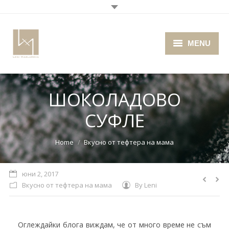
MENU
Home
ШОКОЛАДОВО
About me
СУФЛЕ
Portfolio
Blog
You are here:
Home
Вкусно от тефтера на мама
Photo Cafe
юни 2, 2017
Вкусно от тефтера на мама
By
Leni
Retro Camera Museum
Оглеждайки блога виждам, че от много време не съм