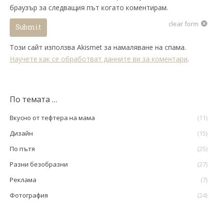
браузър за следващия път когато коментирам.
clear form
Submit
Този сайт използва Akismet за намаляване на спама.
Научете как се обработват данните ви за коментари
.
По темата …
Вкусно от тефтера на мама
(11)
Дизайн
(15)
По пътя
(25)
Разни безобразни
(27)
Реклама
(7)
Фотография
(24)