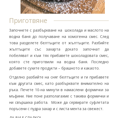
Приготвяне
Започнете с разбъркване на шоколада и маслото на
водна баня до получаване на хомогенна смес. След
това разделете белтъците от жълтъците. Разбийте
жълтъците със захарта докато започнат да
побеляват и към тях прибавете шоколадовата смес,
която сте приготвили на водна баня. Последно
добавете сухите продукти – брашното и какаото.
Отделно разбийте на сняг белтъците и ги прибавете
към другата смес, като разбърквате внимателно на
ръка. Печете 10-на минути в намаслени формички за
мъфини. Ние поне разполагахме с такива формички и
ни свършиха работа. Може да сервирате суфлетата
поръсени с пудра захар и с листа мента за свежест.
ДА ВИ Е СЛАДКО!