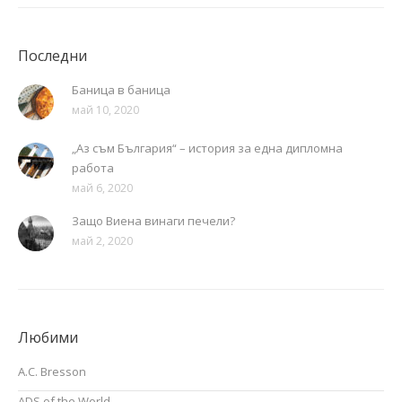
Последни
Баница в баница
май 10, 2020
„Аз съм България“ – история за една дипломна
работа
май 6, 2020
Защо Виена винаги печели?
май 2, 2020
Любими
A.C. Bresson
ADS of the World