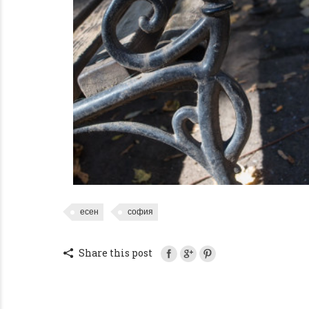
есен
софия
Share this post