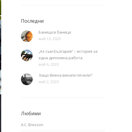
Последни
Баница в баница
май 10, 2020
„Аз съм България“ – история за
една дипломна работа
май 6, 2020
Защо Виена винаги печели?
май 2, 2020
Любими
A.C. Bresson