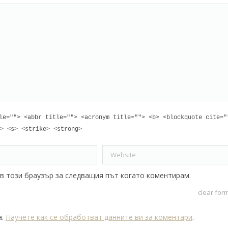
le=""> <abbr title=""> <acronym title=""> <b> <blockquote cite="
> <s> <strike> <strong>
Website
 в този браузър за следващия път когато коментирам.
clear for
а.
Научете как се обработват данните ви за коментари
.