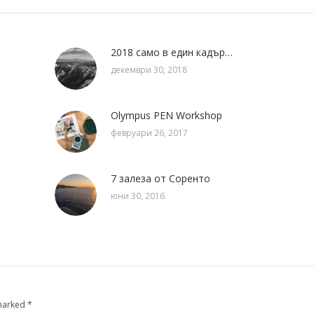
2018 само в един кадър…
декември 30, 2018
Olympus PEN Workshop
февруари 26, 2017
7 залеза от Соренто
юни 30, 2016
 marked
*