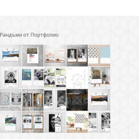
Рандъми от Портфолио