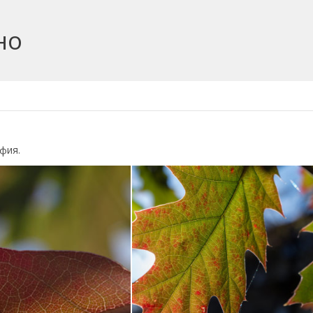
но
фия.