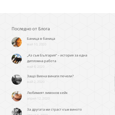
Последно от Блога
Баница в баница
май 10, 2020
„Аз съм България“ – история за една
дипломна работа
май 6, 2020
Защо Виена винаги печели?
май 2, 2020
Любимият лимонов кейк
април 12, 2020
За другата ми страст към виното