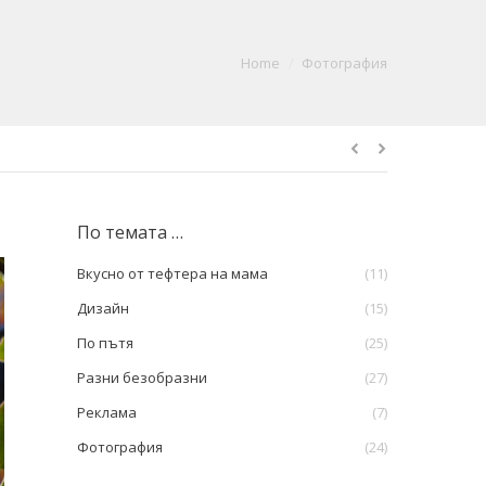
You are here:
Home
Фотография
По темата …
Вкусно от тефтера на мама
(11)
Дизайн
(15)
По пътя
(25)
Разни безобразни
(27)
Реклама
(7)
Фотография
(24)