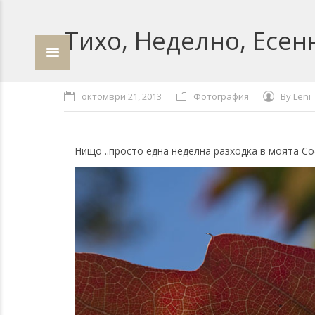
Тихо, Неделно, Есен
октомври 21, 2013
Фотография
By
Leni
Нищо ..просто една неделна разходка в моята Со