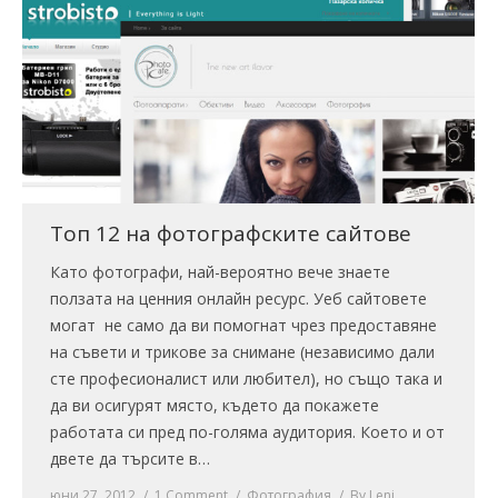
Топ 12 на фотографските сайтове
Като фотографи, най-вероятно вече знаете
ползата на ценния онлайн ресурс. Уеб сайтовете
могат не само да ви помогнат чрез предоставяне
на съвети и трикове за снимане (независимо дали
сте професионалист или любител), но също така и
да ви осигурят място, където да покажете
работата си пред по-голяма аудитория. Което и от
двете да търсите в…
юни 27, 2012
1 Comment
Фотография
By
Leni