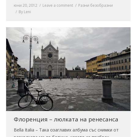
юни 20, 2012
Leave a comment
Разни безобразни
By
Leni
Флоренция – люлката на ренесанса
Bella Italia – Така озаглавих албума със снимки от