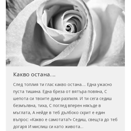
Какво остана….
След топлия ти глас какво остана…. Една ужасно
пуста тишина. Една бреза от вятъра повяна, С
шепота си твоите думи разпиля. И ти сега седиш
безмълвна, тиха, С поглед вперен някъде в
мъглата, А нейде в теб дълбоко скрит е един
въпрос: «Какво е самотата?» Седиш, свещта до теб
догаря И мислиш си като живота…