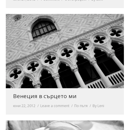
Венеция в сърцето ми
юни 22, 2012
Leave a comment
По пътя
By
Leni