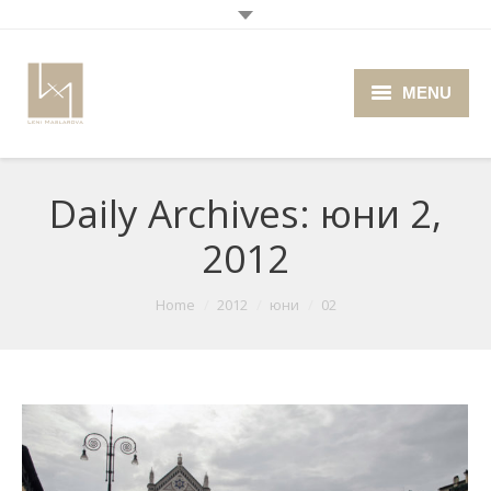
MENU
Home
Daily Archives:
юни 2,
About me
2012
Portfolio
Blog
You are here:
Home
2012
юни
02
Photo Cafe
Retro Camera Museum