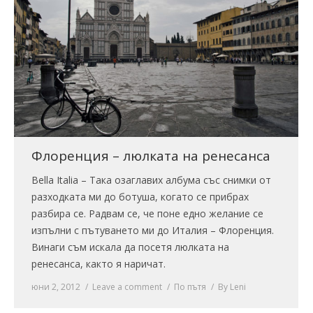
Флоренция – люлката на ренесанса
Bella Italia – Така озаглавих албума със снимки от
разходката ми до ботуша, когато се прибрах
разбира се. Радвам се, че поне едно желание се
изпълни с пътуването ми до Италия – Флоренция.
Винаги съм искала да посетя люлката на
ренесанса, както я наричат.
юни 2, 2012
Leave a comment
По пътя
By
Leni