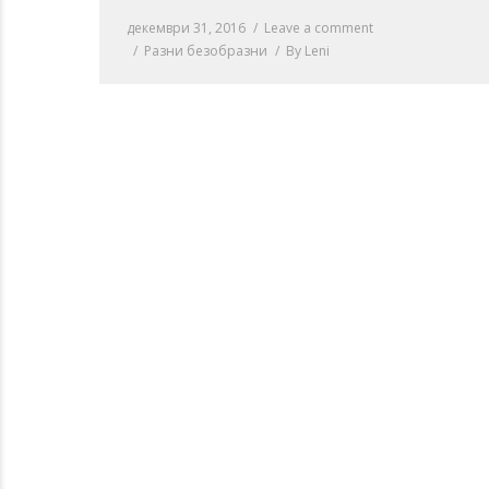
декември 31, 2016
Leave a comment
Разни безобразни
By
Leni