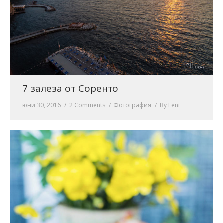
7 залеза от Соренто
юни 30, 2016
2 Comments
Фотография
By
Leni