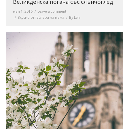
Великденска погача със слънчоглед
май 1, 2016
Leave a comment
Вкусно от тефтера на мама
By
Leni