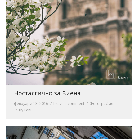
Носталгично за Виена
февруари 13, 2016
Leave a comment
Фотография
By
Leni