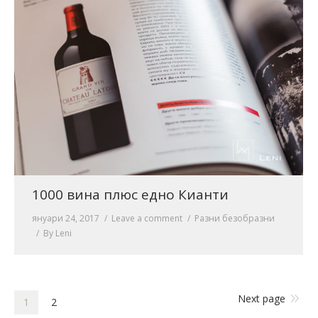
1000 вина плюс едно Кианти
януари 24, 2017
Leave a comment
Разни безобразни
By
Leni
Next page
1
2