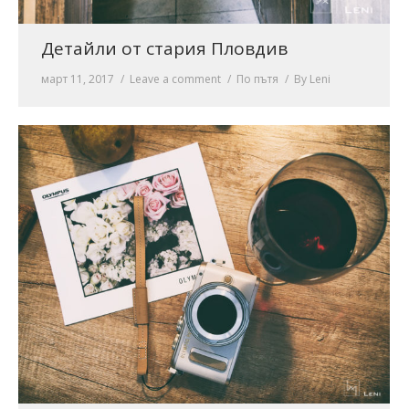
Детайли от стария Пловдив
март 11, 2017
Leave a comment
По пътя
By
Leni