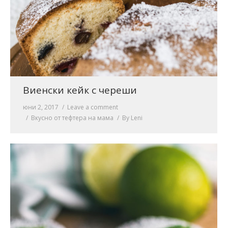
Виенски кейк с череши
юни 2, 2017
Leave a comment
Вкусно от тефтера на мама
By
Leni