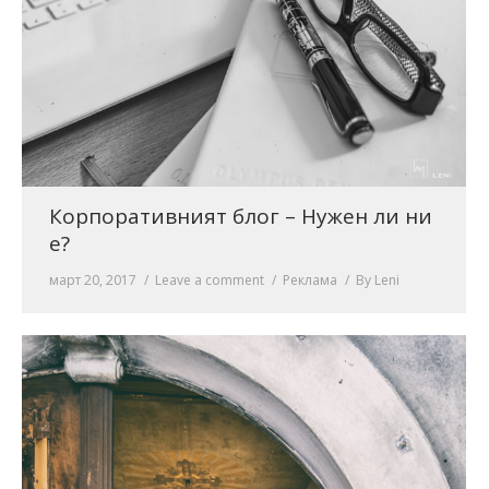
Корпоративният блог – Нужен ли ни
е?
март 20, 2017
Leave a comment
Реклама
By
Leni