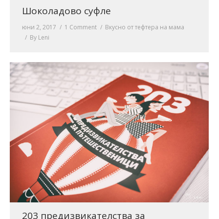
Шоколадово суфле
юни 2, 2017
1 Comment
Вкусно от тефтера на мама
By
Leni
203 предизвикателства за