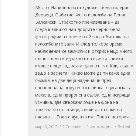
Място: Националната художествена галерия –
Двореца. Събитие: Фото изложба на Пенчо
Балкански. Страхотно преживяване – да
гледаш едни от най-добрите черно-бели
фотографии в повече от 2 часа обиколка на
изложбените зали. И след толкова време
наблюдение се замислих и открих нещо много
съществено и еднакво във всички снимки –
имаше нещо зад всяка една от тях. Как, къде и
защо е заснета? Какво може да ти каже една
снимка: на две деца надничащи през
прозореца на порутена къщичка в циганската
махала, една проронена сълза, една искряща
усмивка, две свързани ръце на фона на
залязващото слънце, следи от стъпки по
пясъка …. Това е душата им.. Това е история….
март 3, 2012
2 Comments
Фотография
By
Leni