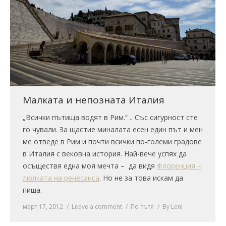
Малката и непозната Италия
„Всички пътища водят в Рим.“ .. Със сигурност сте
го чували. За щастие миналата есен един път и мен
ме отведе в Рим и почти всички по-големи градове
в Италия с вековна история. Най-вече успях да
осъществя една моя мечта – да видя
Флоренция –
люлката на ренесанса
. Но не за това искам да
пиша.
март 17, 2012
Leave a comment
По пътя
By
Leni