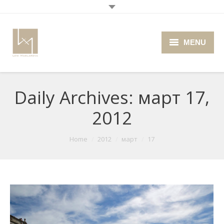
MENU
Home
Daily Archives:
март 17,
About me
2012
Portfolio
Blog
You are here:
Home
2012
март
17
Photo Cafe
Retro Camera Museum