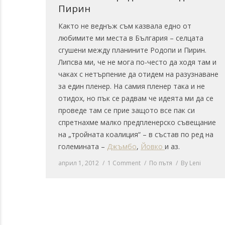
Пирин
Както не веднъж съм казвала едно от
любимите ми места в България – селцата
сгушени между планините Родопи и Пирин.
Липсва ми, че не мога по-често да ходя там и
чаках с нетърпение да отидем на разузнаване
за един пленер. На самия пленер така и не
отидох, но пък се радвам че идеята ми да се
проведе там се прие защото все пак си
спретнахме малко предпленерско съвещание
на „тройната коалиция“ – в състав по ред на
големината –
Джъмбо
,
Йовко
и аз.
април 1, 2012
1 Comment
По пътя
By
Leni