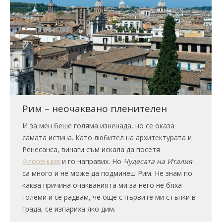
Рим – неочаквано пленителен
И за мен беше голяма изненада, но се оказа
самата истина. Като любител на архитектурата и
Ренесанса, винаги съм искала да посетя
Флоренция
и го направих. Но
Чудесата на Италия
са много и не може да подминеш Рим. Не знам по
каква причина очакванията ми за него не бяха
големи и се радвам, че още с първите ми стъпки в
града, се изпариха яко дим.