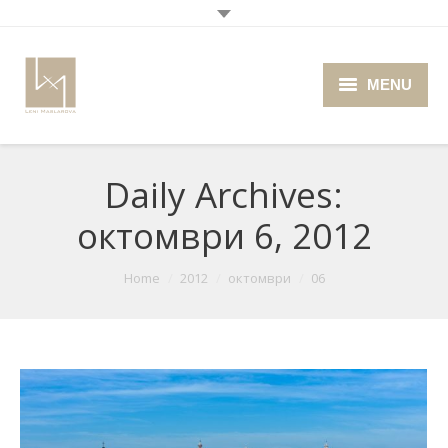
MENU
Home
Daily Archives:
About me
октомври 6, 2012
Portfolio
Blog
You are here:
Home
2012
октомври
06
Photo Cafe
Retro Camera Museum