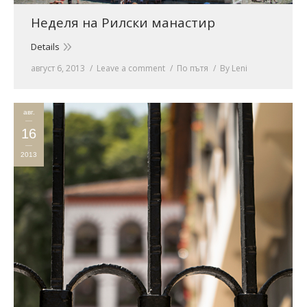
Неделя на Рилски манастир
Details
август 6, 2013
Leave a comment
По пътя
By
Leni
авг.
16
2013