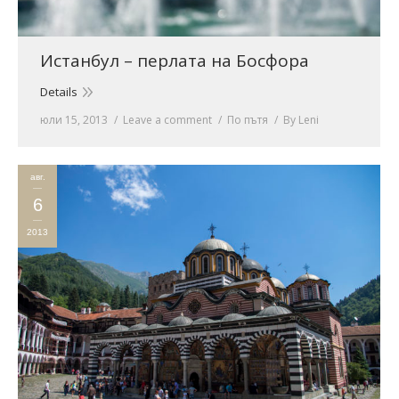
Истанбул – перлата на Босфора
Details
юли 15, 2013
Leave a comment
По пътя
By
Leni
авг.
6
2013