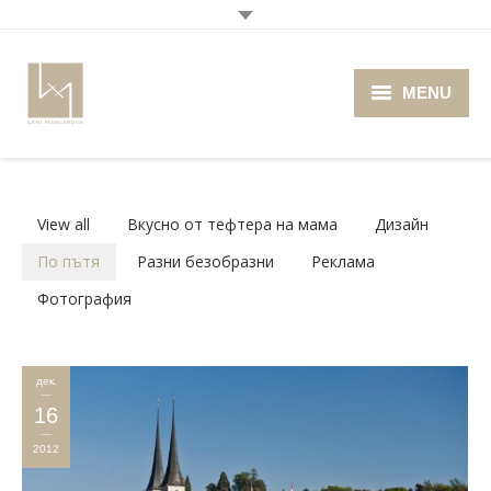
MENU
Home
About me
View all
Вкусно от тефтера на мама
Дизайн
Portfolio
По пътя
Разни безобразни
Реклама
Фотография
Blog
Photo Cafe
дек.
Retro Camera Museum
16
2012