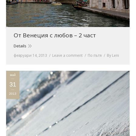
От Венеция с любов – 2 част
Details
февруари 14, 2013
Leave a comment
По пътя
By
Leni
май
31
2013