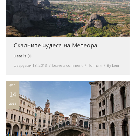
Скалните чудеса на Метеора
Details
февруари 13, 2013
Leave a comment
По пътя
By
Leni
фев.
14
2013