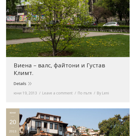
Виена – валс, файтони и Густав
Климт.
Details
юни 19, 2013
Leave a comment
По пътя
By
Leni
юни
20
2013