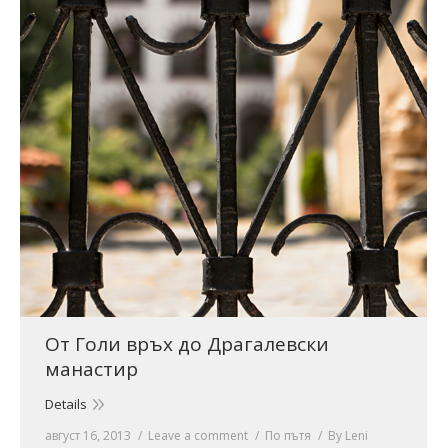
От Голи връх до Драгалевски
манастир
Details
август 16, 2013
Leave a comment
По пътя
By
Leni