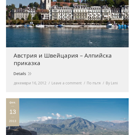
Австрия и Швейцария – Алпийска
приказка
Details
декември 16, 2012
Leave a comment
По пътя
By
Leni
фев.
13
2013