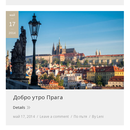
май
17
2014
Добро утро Прага
Details
май 17, 2014
Leave a comment
По пътя
By
Leni