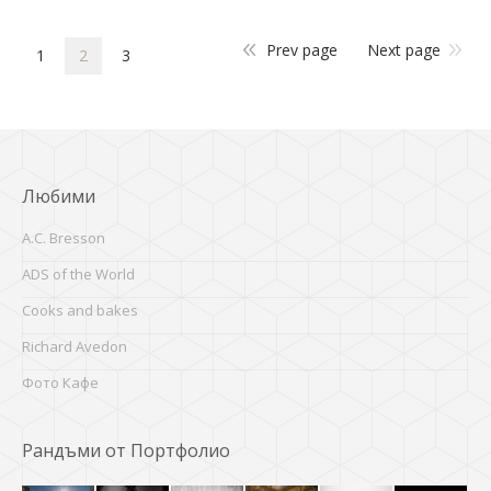
Prev page
Next page
1
2
3
Любими
A.C. Bresson
ADS of the World
Cooks and bakes
Richard Avedon
Фото Кафе
Рандъми от Портфолио