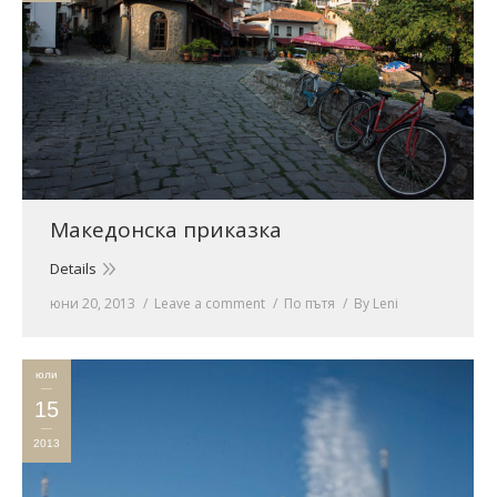
Македонска приказка
Details
юни 20, 2013
Leave a comment
По пътя
By
Leni
юли
15
2013