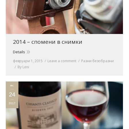
2014 – спомени в снимки
Details
февруари 1, 2015
Leave a comment
Разни безобразни
By
Leni
ян.
24
2017