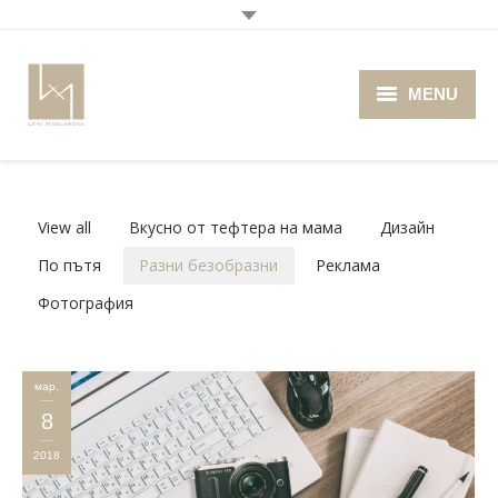
MENU
Home
About me
View all
Вкусно от тефтера на мама
Дизайн
Portfolio
По пътя
Разни безобразни
Реклама
Фотография
Blog
Photo Cafe
мар.
Retro Camera Museum
8
2018