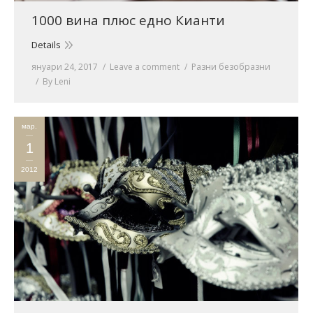
1000 вина плюс едно Кианти
Details
януари 24, 2017
Leave a comment
Разни безобразни
By
Leni
мар.
1
2012