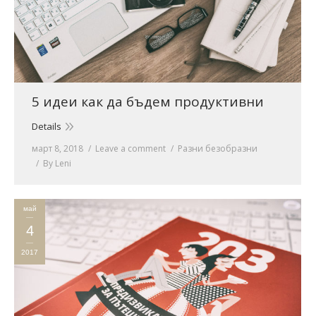
5 идеи как да бъдем продуктивни
Details
март 8, 2018
Leave a comment
Разни безобразни
By
Leni
май
4
2017