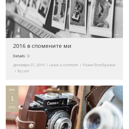
2016 в спомените ми
Details
декември 31, 2016
Leave a comment
Разни безобразни
By
Leni
фев.
1
2015