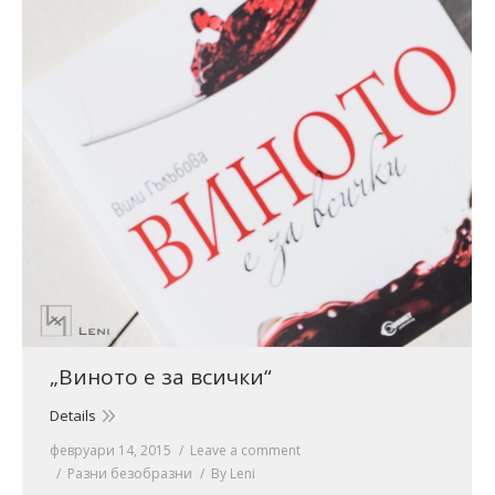
„Виното е за всички“
Details
февруари 14, 2015
Leave a comment
Разни безобразни
By
Leni