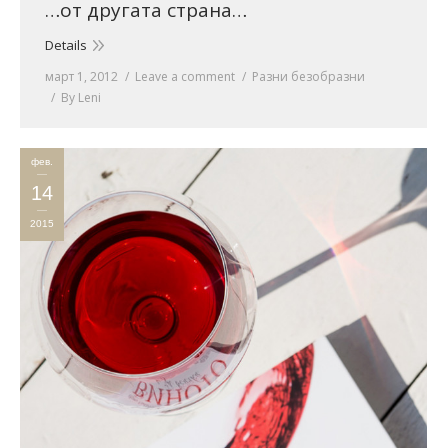
…от другата страна…
Details
март 1, 2012
Leave a comment
Разни безобразни
By
Leni
фев.
14
2015