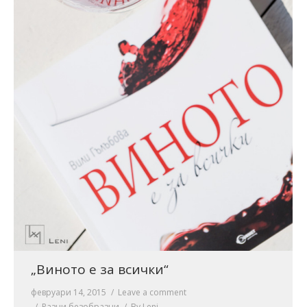
„Виното е за всички“
февруари 14, 2015
Leave a comment
Разни безобразни
By
Leni