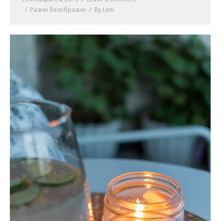
Разни безобразни
By
Leni