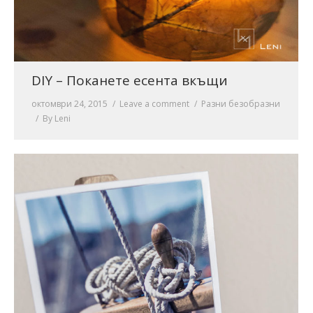
DIY – Поканете есента вкъщи
октомври 24, 2015
Leave a comment
Разни безобразни
By
Leni