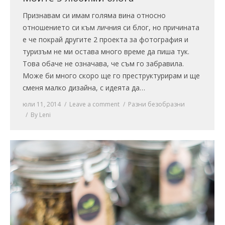
Признавам си имам голяма вина относно
отношението си към личния си блог, но причината
е че покрай другите 2 проекта за фотография и
туризъм не ми остава много време да пиша тук.
Това обаче не означава, че съм го забравила.
Може би много скоро ще го преструктурирам и ще
сменя малко дизайна, с идеята да…
юли 11, 2014
Leave a comment
Разни безобразни
By
Leni