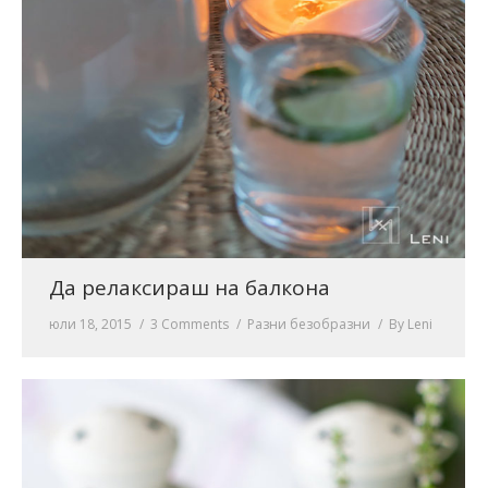
Да релаксираш на балкона
юли 18, 2015
3 Comments
Разни безобразни
By
Leni