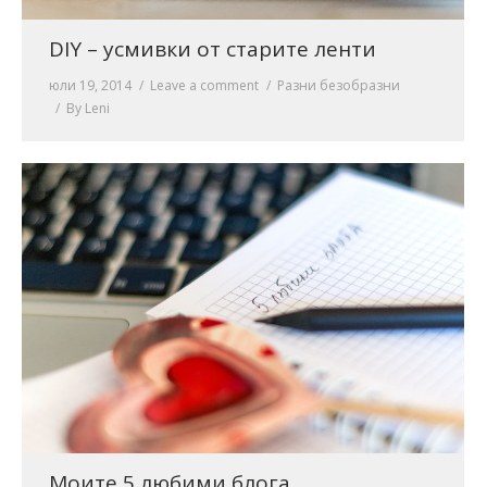
DIY – усмивки от старите ленти
юли 19, 2014
Leave a comment
Разни безобразни
By
Leni
Моите 5 любими блога