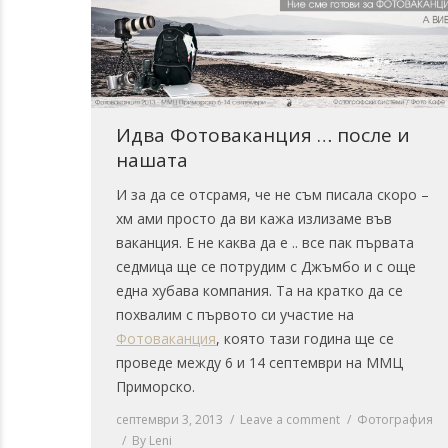
Идва Фотоваканция … после и
нашата
И за да се отсрамя, че не съм писала скоро –
хм ами просто да ви кажа излизаме във
ваканция. Е не каква да е .. все пак първата
седмица ще се потрудим с Джъмбо и с още
една хубава компания. Та на кратко да се
похвалим с първото си участие на
Фотоваканция
, която тази година ще се
проведе между 6 и 14 септември на ММЦ
Приморско.
септември 3, 2013
Leave a comment
Фотография
By
Leni