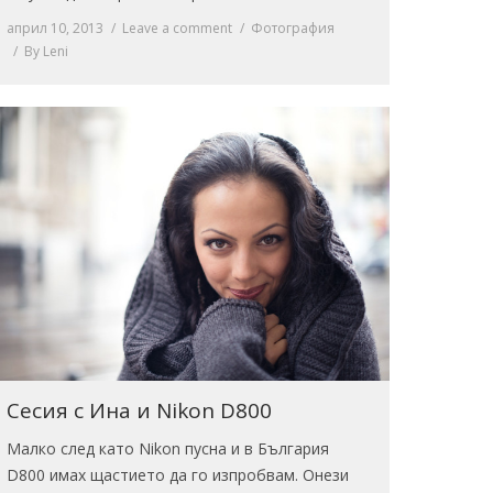
април 10, 2013
Leave a comment
Фотография
By
Leni
Сесия с Ина и Nikon D800
Малко след като Nikon пусна и в България
D800 имах щастието да го изпробвам. Онези