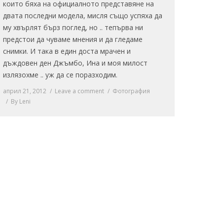
които бяха на официалното представяне на
двата последни модела, мисля също успяха да
му хвърлят бърз поглед, но .. тепърва ни
предстои да чуваме мнения и да гледаме
снимки. И така в един доста мрачен и
дъждовен ден Джъмбо, Ина и моя милост
излязохме .. уж да се поразходим.
април 21, 2012
Leave a comment
Фотография
By
Leni