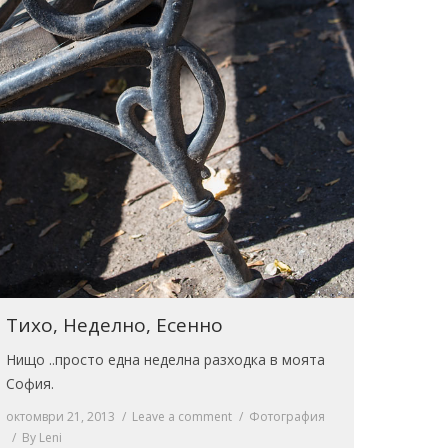
Тихо, Неделно, Есенно
Нищо ..просто една неделна разходка в моята
София.
октомври 21, 2013
Leave a comment
Фотография
By
Leni