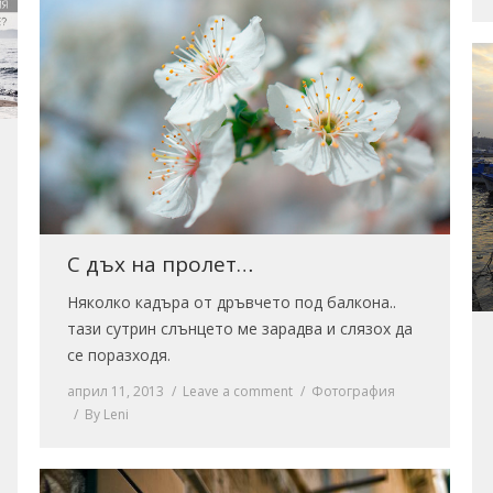
С дъх на пролет…
Няколко кадъра от дръвчето под балкона..
тази сутрин слънцето ме зарадва и слязох да
се поразходя.
април 11, 2013
Leave a comment
Фотография
By
Leni