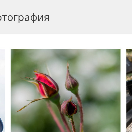
тография
You ar