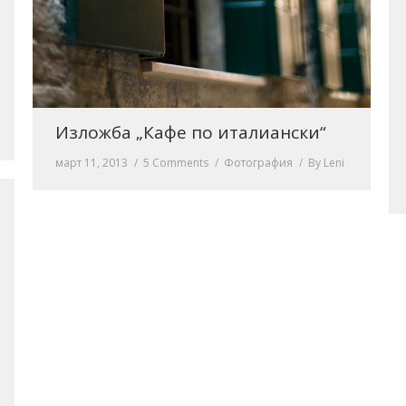
Изложба „Кафе по италиански“
март 11, 2013
5 Comments
Фотография
By
Leni