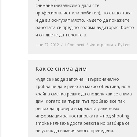
снимане (независимо дали сте
професионалист или любител), но също така
и да ви осигурят място, където да покажете
работата си пред по-голяма аудитория. Което
и от двете да търсите в…
юни 27, 2012
1 Comment
Фотография
By
Leni
Как се снима дим
Чудя се как да започна .. Първоначално
трябваше да е ревю за макро обектива, но в
крайна сметка реших да споделя как се снима
дим. Когато за първи път пробвах все пак
реших да проверя в мрежата дали няма
информация за постановката – под shooting
smoke излизаха доста ревюта но разбира се
не успях да намеря много преведени.