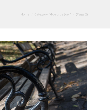
e here:
Home
Category "Фотография"
(Page 2)