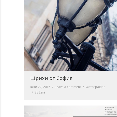
Щрихи от София
юни 22, 2015
Leave a comment
Фотография
By
Leni