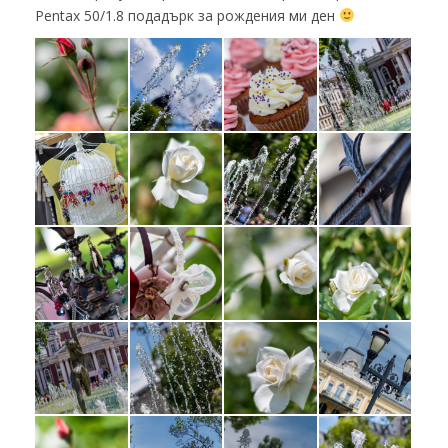
Pentax 50/1.8 подадърк за рождения ми ден