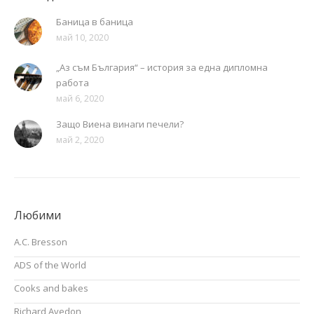
Баница в баница
май 10, 2020
„Аз съм България“ – история за една дипломна
работа
май 6, 2020
Защо Виена винаги печели?
май 2, 2020
Любими
A.C. Bresson
ADS of the World
Cooks and bakes
Richard Avedon