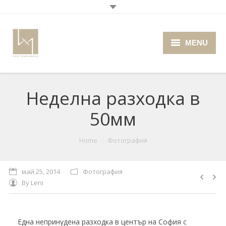
MENU
Home
Нeделна разходка в
About me
50мм
Portfolio
Blog
You are here:
Home
Фотография
Photo Cafe
май 25, 2014
Фотография
By
Leni
Retro Camera Museum
Една непринудена разходка в център на София с