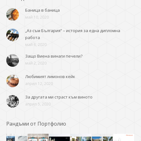
Баница в баница
май 10, 2020
„Аз съм България“ – история за една дипломна
работа
май 6, 2020
Защо Виена винаги печели?
май 2, 2020
Любимият лимонов кейк
април 12, 2020
За другата ми страст към виното
април 5, 2020
Рандъми от Портфолио