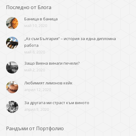
Последно от Блога
Баница в баница
май 10, 2020
„Аз съм България“ – история за една дипломна
работа
май 6, 2020
Защо Виена винаги печели?
май 2, 2020
Любимият лимонов кейк
април 12, 2020
За другата ми страст към виното
април 5, 2020
Рандъми от Портфолио