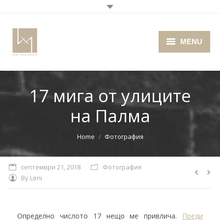
MENU
Home
17 мига от улиците
About me
на Палма
Portfolio
Blog
You are here:
Home
Фотография
Photo Cafe
септември 21, 2018
Фотография
By
Leni
Retro Camera Museum
Определно числото 17 нещо ме привлича.
Преди