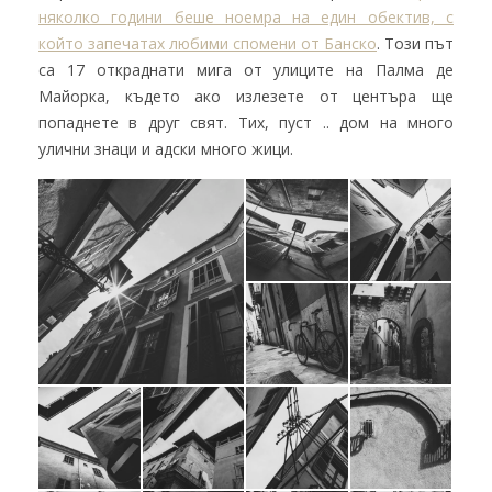
няколко години беше ноемра на един обектив, с
който запечатах любими спомени от Банско
. Този път
са 17 откраднати мига от улиците на Палма де
Майорка, където ако излезете от центъра ще
попаднете в друг свят. Тих, пуст .. дом на много
улични знаци и адски много жици.