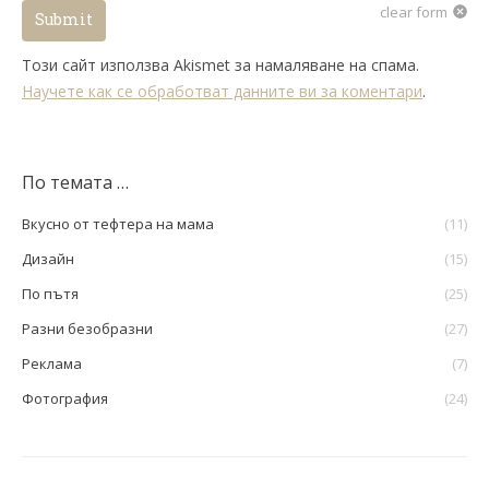
clear form
Submit
Този сайт използва Akismet за намаляване на спама.
Научете как се обработват данните ви за коментари
.
По темата …
Вкусно от тефтера на мама
(11)
Дизайн
(15)
По пътя
(25)
Разни безобразни
(27)
Реклама
(7)
Фотография
(24)