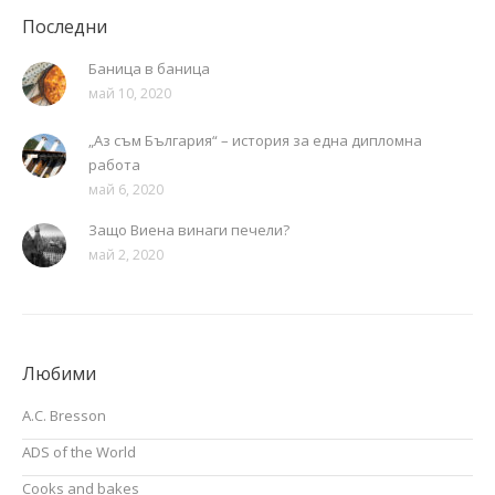
Последни
Баница в баница
май 10, 2020
„Аз съм България“ – история за една дипломна
работа
май 6, 2020
Защо Виена винаги печели?
май 2, 2020
Любими
A.C. Bresson
ADS of the World
Cooks and bakes