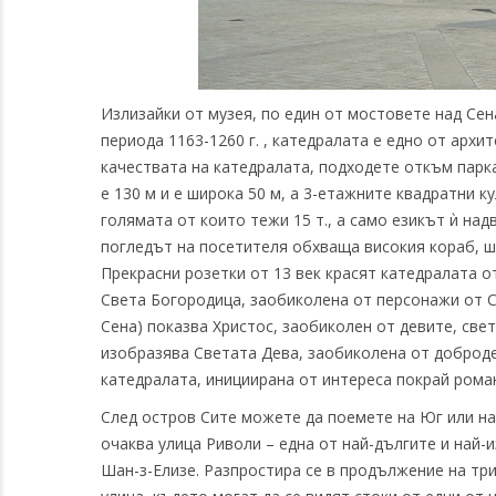
Излизайки от музея, по един от мостовете над Сен
периода 1163-1260 г. , катедралата е едно от архи
качествата на катедралата, подходете откъм парка
е 130 м и е широка 50 м, а 3-етажните квадратни к
голямата от които тежи 15 т., а само езикът ѝ над
погледът на посетителя обхваща високия кораб, ш
Прекрасни розетки от 13 век красят катедралата о
Света Богородица, заобиколена от персонажи от С
Сена) показва Христос, заобиколен от девите, свет
изобразява Светата Дева, заобиколена от добродет
катедралата, инициирана от интереса покрай рома
След остров Сите можете да поемете на Юг или на
очаква улица Риволи – една от най-дългите и най-
Шан-з-Елизе. Разпростира се в продължение на три