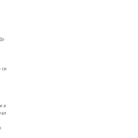
в
До
 си
и а
тал
т
о