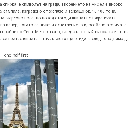
а спирка е символът на града. Творението на Айфел е високо
665 стъпала, изградено от желязо и тежащо ок. 10 100 тона.
 на Марсово поле, по повод стогодишнината от Френската
ва вечер, когато се включи осветлението и, особено ако имате
корабче по Сена. Меко казано, гледката от най-високата и точк
не се притеснявайте – там, където ще отидете след това ,няма д
.
[one_half first]