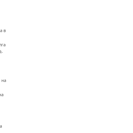
а в
лга
й-
 на
)
на
а