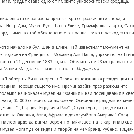
оната, градът става едно от първите университетски средища,
ликолепната си запазена архитектура от различните епохи, и
ра, Нотр Дам, Мулен Руж, Шан-з-Елизе, Триумфалната арка, Сак
орд – именно той обикновено е отправна точка в разходката ви
мото начало на бул. Шан-з-Елизе. Най-известният монумент на
. е подарен на Франция от Мохамед Али Паша, управител на Егип
тава на 21 декември 1833 година. Обелискът е 23 метра висок и
та Мария Магдалена – известна като
Мадлената
.
на Тюйлери – бивш дворец в Париж, използван за резиденция на
 градина, носеща същото име. Преминавайки през разкошните
големия национален музей на Франция и най-посещавания в све
ната, 35 000 от които са изложени. Основните раздели на музе
„Египет“, „Гърция, Етрусия и Рим“, „Скулптура“, „Предмети на
уство на Океания, Азия, Африка и доколумбова Америка“. Сред
а
на Леонардо да Винчи, вероятно най-известната картина в свет
 музея могат да се видят и творби на Рембранд, Рубенс, Тициан