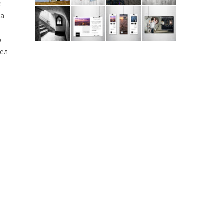
и
.
на
р
тел