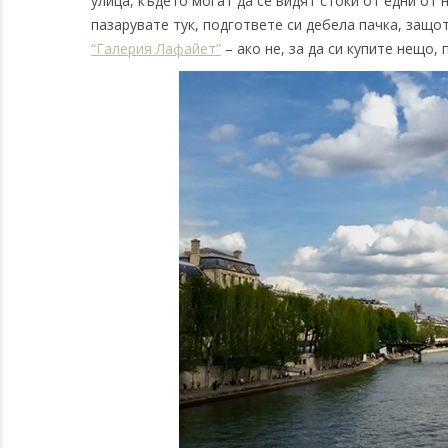
улица, където могат да се видят стоки от едни от
пазарувате тук, подгответе си дебела пачка, защот
“Галерия Лафайет”
– ако не, за да си купите нещо,