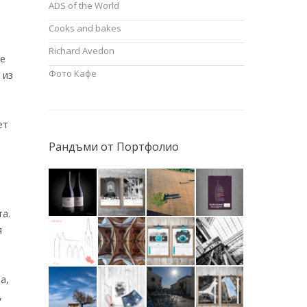
ADS of the World
Cooks and bakes
Richard Avedon
ре
Фото Кафе
 из
ет
Рандъми от Портфолио
та.
я
а,
,