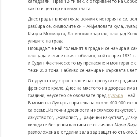
катедрали. През 12-ти век, с откриването на Сорб
както и център на изкуствата.
Днес градът впечатлява всички с историята си, ве
разбира се, символите си – Айфеловата кула, Лувъ
Кьор и Монмартр, Латинския квартал, площад Конк
улиците на града.
Площадът е най големият в града и се намира в са
площада е египетският обелиск, който през 1831 г
и Судан. Фактическото му пренасяне и монтиране с
тежи 250 тона. Наблизо се намира и църквата Све
От другата му страна започват прочутите градини 
френските крале. Днес на мястото на двореца има
градини, неусетно се озовавате пред
Лувъра
– най-
В момента Лувърът притежава около 400 000 експо
са осем: „Източни древности и ислямско изкуство“, 
изкуството“, „Живопис“, „Графични изкуства“, „Изк
хилядите безценни картини се отличава
Мона Лиз
разположена в отделна зала зад защитно стъкло. В