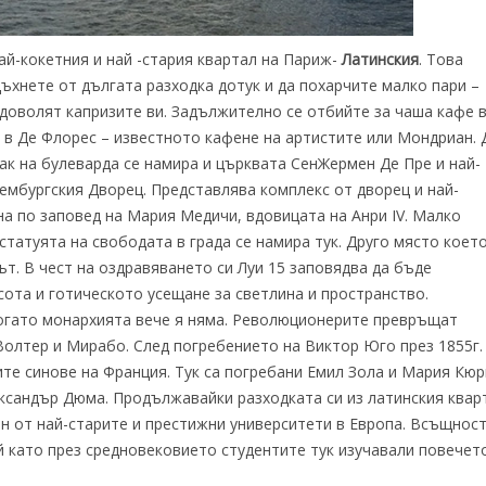
ай-кокетния и най -стария квартал на Париж-
Латинския
. Това
ъхнете от дългата разходка дотук и да похарчите малко пари –
адоволят капризите ви. Задължително се отбийте за чаша кафе 
, в Де Флорес – известното кафене на артистите или Мондриан. 
Пак на булеварда се намира и църквата СенЖермен Де Пре и най-
мбургския Дворец. Представлява комплекс от дворец и най-
на по заповед на Мария Медичи, вдовицата на Анри IV. Малко
 статуята на свободата в града се намира тук. Друго място което
т. В чест на оздравяването си Луи 15 заповядва да бъде
сота и готическото усещане за светлина и пространство.
когато монархията вече я няма. Революционерите превръщат
 Волтер и Мирабо. След погребението на Виктор Юго през 1855г.
те синове на Франция. Тук са погребани Емил Зола и Мария Кюр
ександър Дюма. Продължавайки разходката си из латинския квар
ин от най-старите и престижни университети в Европа. Всъщнос
й като през средновековието студентите тук изучавали повечет