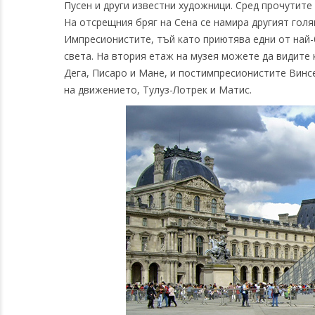
Пусен и други известни художници. Сред прочутите
На отсрещния бряг на Сена се намира другият гол
Импресионистите, тъй като приютява едни от най
света. На втория етаж на музея можете да видите 
Дега, Писаро и Мане, и постимпресионистите Винсе
на движението, Тулуз-Лотрек и Матис.