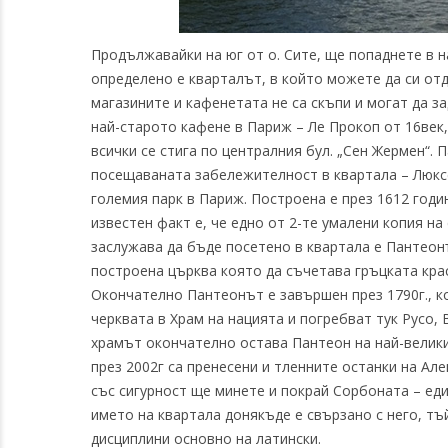
Продължавайки на юг от о. Сите, ще попаднете в н
определено е кварталът, в който можете да си отд
магазините и кафенетата не са скъпи и могат да з
най-старото кафене в Париж – Ле Прокоп от 16век
всички се стига по централния бул. „Сен Жермен“. 
посещаваната забележителност в квартала – Люксе
големия парк в Париж. Построена е през 1612 годи
известен факт е, че едно от 2-те умалени копия на
заслужава да бъде посетено в квартала е Пантеонъ
построена църква която да съчетава гръцката кра
Окончателно Пантеонът е завършен през 1790г., 
черквата в Храм на нацията и погребват тук Русо,
храмът окончателно остава Пантеон на най-велики
през 2002г са пренесени и тленните останки на Ал
със сигурност ще минете и покрай Сорбоната – ед
името на квартала донякъде е свързано с него, тъ
дисциплини основно на латински.