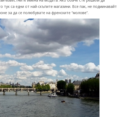
 най-известните имена на модата. Ако обаче сте решили да
о тук са едни от най-скъпите магазини. Все пак, не подминавайт
 поне за да се полюбувате на френските “молове”.