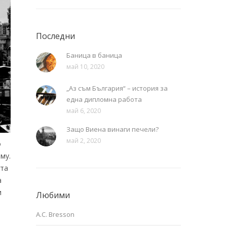
Последни
Баница в баница
май 10, 2020
„Аз съм България“ – история за
една дипломна работа
май 6, 2020
Защо Виена винаги печели?
май 2, 2020
о
му.
ята
а
и
Любими
A.C. Bresson