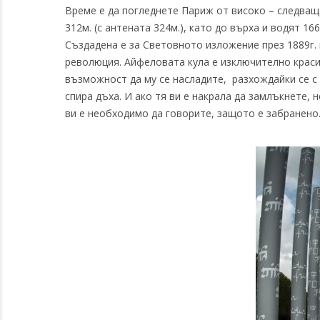
Време е да погледнете Париж от високо – следващ
312м. (с антената 324м.), като до върха и водят 1
Създадена е за Световното изложение през 1889г.
революция. Айфеловата кула е изключително краси
възможност да му се насладите, разхождайки се с 
спира дъха. И ако тя ви е накрала да замлъкнете, 
ви е необходимо да говорите, защото е забранено