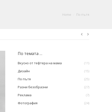
You are here:
Home
По пътя
По темата …
Вкусно от тефтера на мама
(11)
Дизайн
(15)
По пътя
(25)
Разни безобразни
(27)
Реклама
(7)
Фотография
(24)