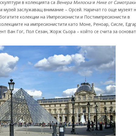
 скулптури в колекцията са
Венера Милоска
и
Нике от Самотрак
ям музей заслужаващ внимание – Орсей. Наричат го още музеят 
-богатите колекции на Импресионисти и Постимпресионисти в
колекциите на импресионистити като Моне, Реноар, Сисле, Едга
нт Ван Гог, Пол Сезан, Жорж Сьора – който се счита за основа