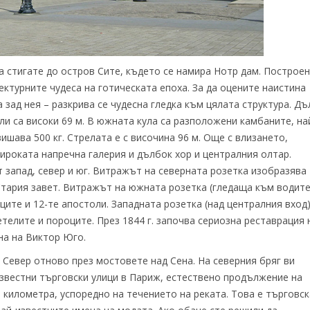
а стигате до остров Сите, където се намира Нотр дам. Построен
тектурните чудеса на готическата епоха. За да оцените наистина
 зад нея – разкрива се чудесна гледка към цялата структура. Дъ
ули са високи 69 м. В южната кула са разположени камбаните, на
вишава 500 кг. Стрелата е с височина 96 м. Още с влизането,
ироката напречна галерия и дълбок хор и централния олтар.
т запад, север и юг. Витражът на северната розетка изобразява
тария завет. Витражът на южната розетка (гледаща към водите
ците и 12-те апостоли. Западната розетка (над централния вход
елите и пороците. През 1844 г. започва сериозна реставрация 
на на Виктор Юго.
 Севeр отново през мостовете над Сена. На северния бряг ви
известни търговски улици в Париж, естествено продължение на
 километра, успоредно на течението на реката. Това е търговск