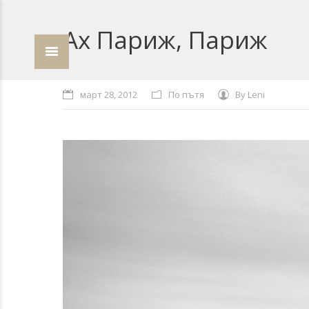
Ах Париж, Париж
март 28, 2012
По пътя
By
Leni