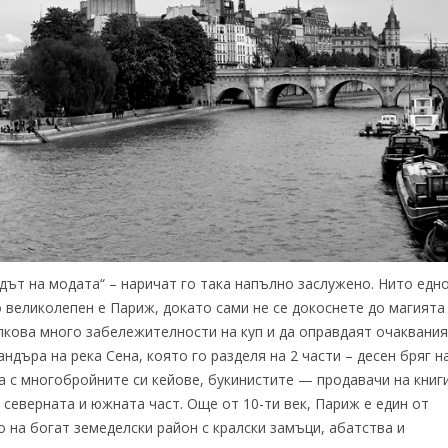
адът на модата“ – наричат го така напълно заслужено. Нито едн
о великолепен е Париж, докато сами не се докоснете до магията 
лкова много забележителности на куп и да оправдаят очаквани
ндъра на река Сена, която го разделя на 2 части – десен бряг н
на с многобройните си кейове, букинистите — продавачи на книг
 северната и южната част. Още от 10-ти век, Париж е един от
о на богат земеделски район с кралски замъци, абатства и