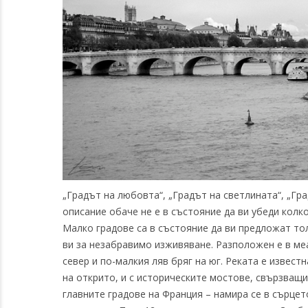
„Градът на любовта“, „Градът на светлината“, „Гр
описание обаче не е в състояние да ви убеди колк
Малко градове са в състояние да ви предложат то
ви за незабравимо изживяване.
Разположен е в меа
север и по-малкия ляв бряг на юг. Реката е извест
на открито, и с историческите мостове, свързващи
главните градове на Франция – намира се в сърцет