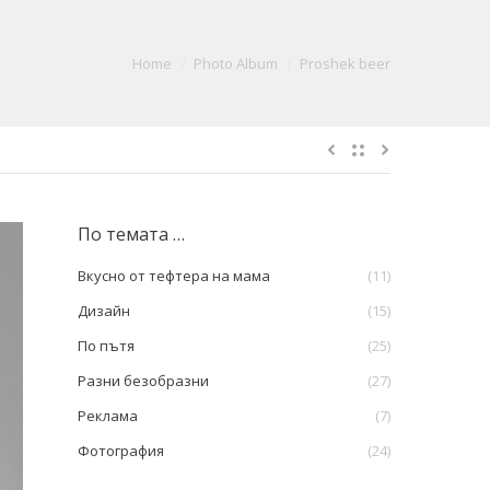
Home
Photo Album
Proshek beer
По темата …
Вкусно от тефтера на мама
(11)
Дизайн
(15)
По пътя
(25)
Разни безобразни
(27)
Реклама
(7)
Фотография
(24)