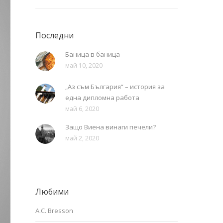
Последни
Баница в баница
май 10, 2020
„Аз съм България“ – история за
една дипломна работа
май 6, 2020
Защо Виена винаги печели?
май 2, 2020
Любими
A.C. Bresson