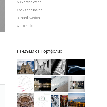
ADS of the World
Cooks and bakes
Richard Avedon
Фото Кафе
Рандъми от Портфолио