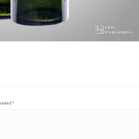
 marked
*