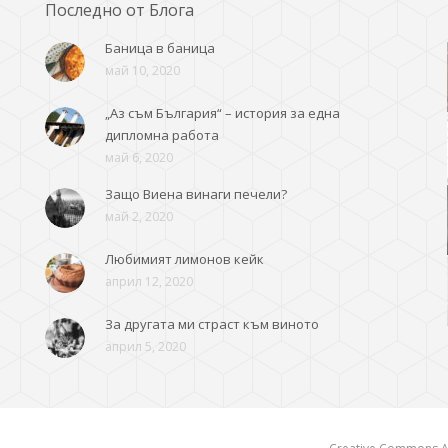
Последно от Блога
Баница в баница
май 10, 2020
„Аз съм България“ – история за една
дипломна работа
май 6, 2020
Защо Виена винаги печели?
май 2, 2020
Любимият лимонов кейк
април 12, 2020
За другата ми страст към виното
април 5, 2020