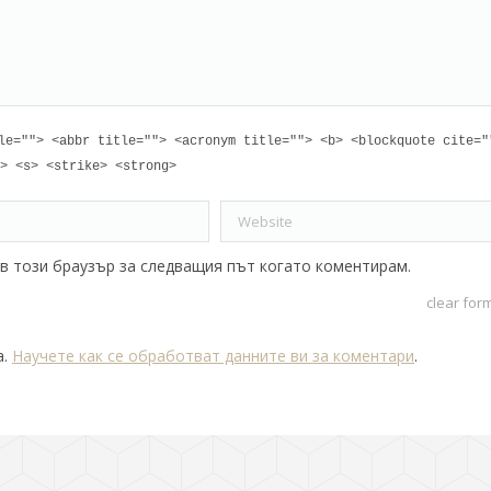
le=""> <abbr title=""> <acronym title=""> <b> <blockquote cite="
> <s> <strike> <strong>
Website
 в този браузър за следващия път когато коментирам.
clear for
а.
Научете как се обработват данните ви за коментари
.