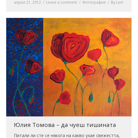
април 21, 2012
Leave a comment
Фотография
By
Leni
Юлия Томова – да чуеш тишината
Питали ли сте се някога на какво ухае свежестта,