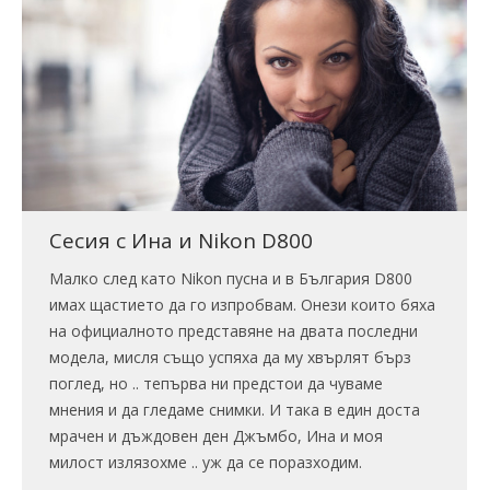
Сесия с Ина и Nikon D800
Малко след като Nikon пусна и в България D800
имах щастието да го изпробвам. Онези които бяха
на официалното представяне на двата последни
модела, мисля също успяха да му хвърлят бърз
поглед, но .. тепърва ни предстои да чуваме
мнения и да гледаме снимки. И така в един доста
мрачен и дъждовен ден Джъмбо, Ина и моя
милост излязохме .. уж да се поразходим.