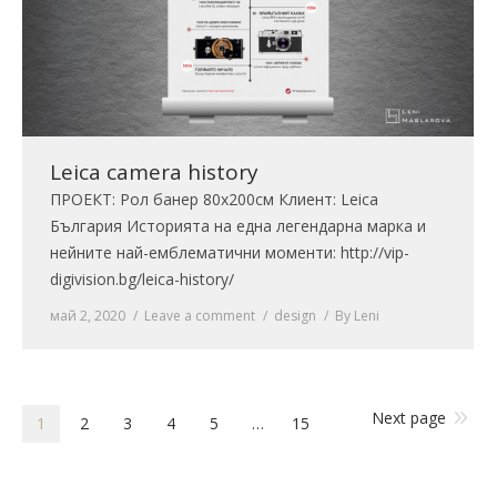
Leica camera history
ПРОЕКТ: Рол банер 80х200см Клиент: Leica
България Историята на една легендарна марка и
нейните най-емблематични моменти: http://vip-
digivision.bg/leica-history/
май 2, 2020
Leave a comment
design
By
Leni
Next page
1
2
3
4
5
…
15