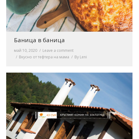
Баница в баница
май 10, 2020
Leave a comment
Вкусно от тефтера на мама
By
Leni