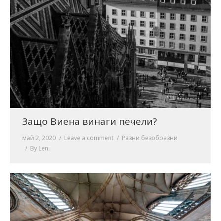
Защо Виена винаги печели?
май 2, 2020
Leave a comment
Разни безобразни
By
Leni