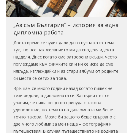
„Аз съм България“ – история за една
дипломна работа
Доста време се чудих дали да го пусна като тема
тук, но все пак желанието ми да споделя идеята
надделя. Днес когато сме затворени вкъщи, често
поглеждаме към снимките си и ни се иска да сме
някъде. Рзглеждайки и аз стари албуми от родните
си места се сетих за това.
Връщам се много години назад когато пишех не
тези редове, а дипломната си. За първи път се
улавям, че пиша нещо по принуда с такова
удоволствие, но темата на дипломната ми беше
точно такова. Може би защото беше свързано с
две много любими за мен неща – фотография и
пътешествия. В случая пътешествието из родната