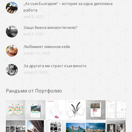
„Аз съм България“ – история за една дипломна
работа
май 6, 2020
Защо Виена винаги печели?
май 2, 2020
Любимият лимонов кейк
април 12, 2020
За другата ми страст към виното
април 5, 2020
Рандъми от Портфолио