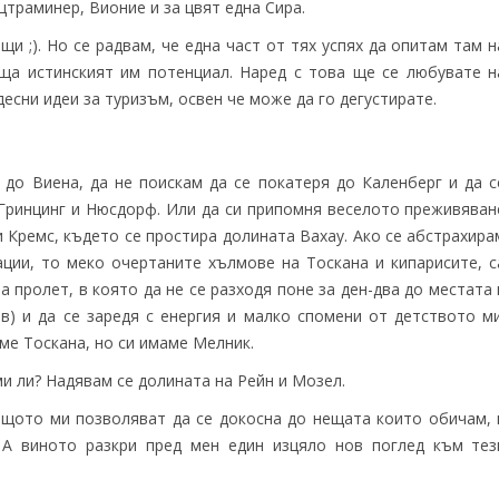
траминер, Вионие и за цвят една Сира.
щи ;). Но се радвам, че една част от тях успях да опитам там н
ща истинският им потенциал. Наред с това ще се любувате н
есни идеи за туризъм, освен че може да го дегустирате.
 до Виена, да не поискам да се покатеря до Каленберг и да с
 Гринцинг и Нюсдорф. Или да си припомня веселото преживяван
 Кремс, където се простира долината Вахау. Ако се абстрахира
ации, то меко очертаните хълмове на Тоскана и кипарисите, с
 пролет, в която да не се разходя поне за ден-два до местата 
в) и да се заредя с енергия и малко спомени от детството ми
ме Тоскана, но си имаме Мелник.
и ли? Надявам се долината на Рейн и Мозел.
ащото ми позволяват да се докосна до нещата които обичам, 
 А виното разкри пред мен един изцяло нов поглед към тез