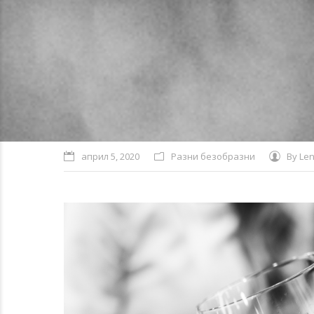
април 5, 2020
Разни безобразни
By
Len