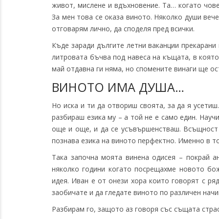
живот, мислене и вдъхновение. Та… когато чове
За мен това се оказа виното. Няколко души веч
отговарям лично, да споделя пред всички.
Къде заради дългите летни ваканции прекарани 
литровата бъчва под навеса на къщата, в която
май отдавна ги няма, но спомените винаги ще ос
ВИНОТО ИМА ДУША…
Но иска и ти да отвориш своята, за да я усетиш
разбираш езика му – а той не е само един. Науч
още и още, и да се усъвършенстваш. Всъщност 
познава езика на виното перфектно. Именно в то
Така започна моята винена одисея – покрай 
няколко години когато посрещахме новото бож
идея. Иван е от онези хора които говорят с ряд
заобичате и да гледате виното по различен начи
Разбирам го, защото аз говоря със същата страс