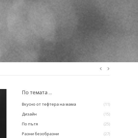
По темата …
Вкусно от тефтера на мама
(11)
Дизайн
(15)
По пътя
(25)
Разни безобразни
(27)