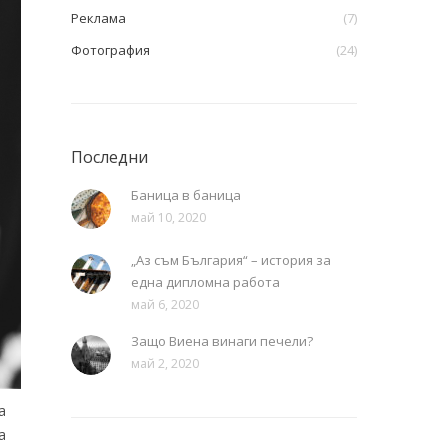
Реклама
(7)
Фотография
(24)
Последни
Баница в баница
май 10, 2020
„Аз съм България“ – история за
една дипломна работа
май 6, 2020
Защо Виена винаги печели?
май 2, 2020
а
а