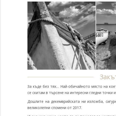
Закъ
За къде без тях… Най-обичайното място на коет
се скитам в търсене на интересни гледни точки и
Дошлите на декемврийската ни изложба, сигур
великолепни спомени от 2017.