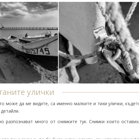
таните улички
о може да ме видите, са именно малките и тихи улички, къдет
 детайли.
но разпознават много от снимките тук. Снимки които оставих