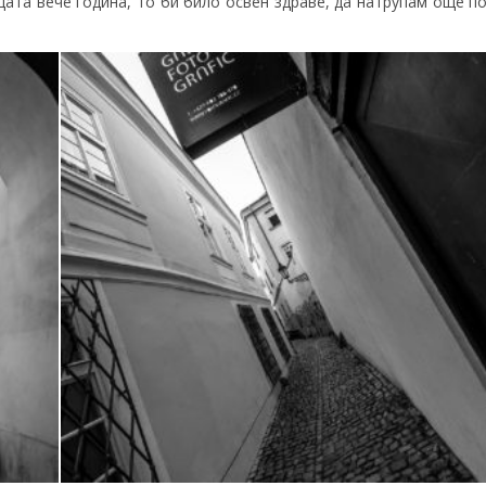
ата вече година, то би било освен здраве, да натрупам още по