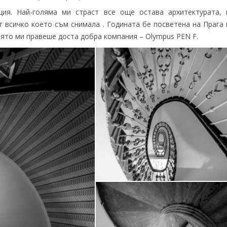
ия. Най-голяма ми страст все още остава архитектурата, 
 всичко което съм снимала . Годината бе посветена на Прага 
която ми правеше доста добра компания – Olympus PEN F.