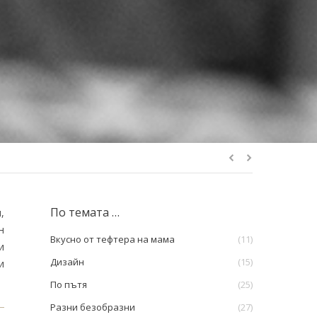
По темата …
,
н
Вкусно от тефтера на мама
(11)
и
Дизайн
(15)
и
По пътя
(25)
Разни безобразни
(27)