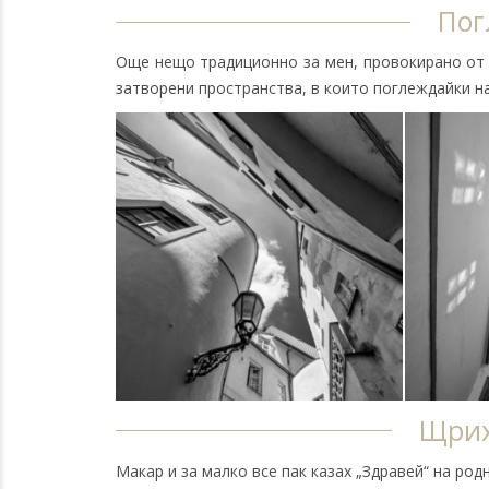
Пог
Още нещо традиционно за мен, провокирано от 
затворени пространства, в които поглеждайки н
Щрих
Макар и за малко все пак казах „Здравей“ на ро