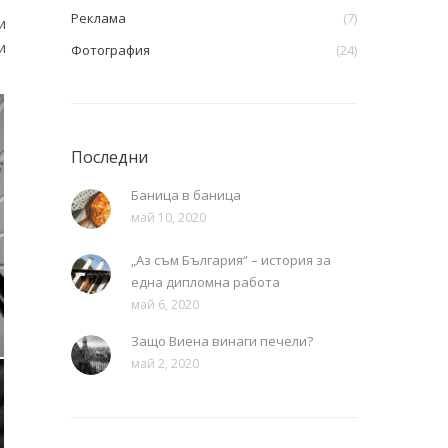
Реклама
(7)
и
и
Фотография
(24)
Последни
Баница в баница
май 10, 2020
„Аз съм България“ – история за
една дипломна работа
май 6, 2020
Защо Виена винаги печели?
май 2, 2020