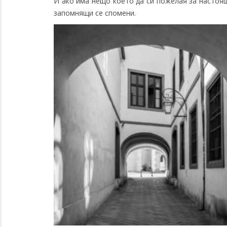
И ако има нещо което да си пожелая за настоящ
запомнящи се спомени.