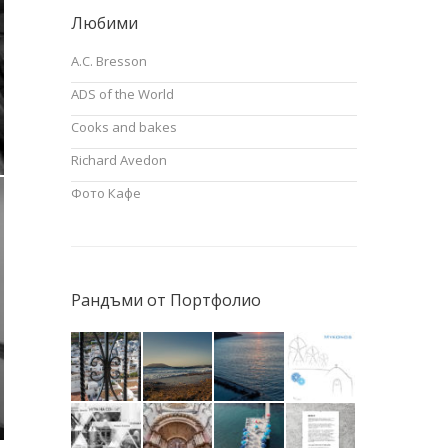
Любими
A.C. Bresson
ADS of the World
Cooks and bakes
Richard Avedon
Фото Кафе
Рандъми от Портфолио