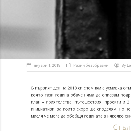
януари 1, 2018
Разни безобразни
By
Le
В първият ден на 2018 си спомням с усмивка от
която тази година обаче няма да описвам подр
план – приятелства, пътешествия, проекти и 2
инициативи, за които скоро ще споделям, но не 
мисля че мога да обобщя годината в няколко сн
Стъл