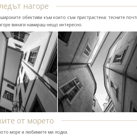
ледът нагоре
широките обективи към които съм пристрастена: тесните почт
агоре винаги намираш нещо интересно.
ите от морето
дното море и любимите ми лодки.