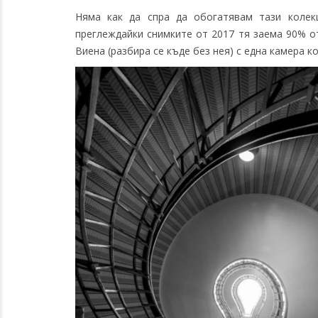
Няма как да спра да обогатявам тази колекц
преглеждайки снимките от 2017 тя заема 90% от
Виена (разбира се къде без нея) с една камера 