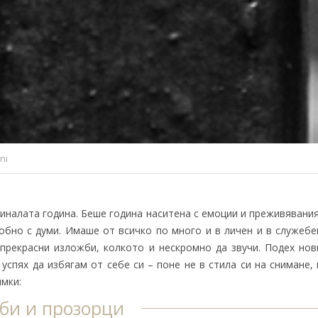
ni
миналата година. Беше година наситена с емоции и преживявания
обно с думи. Имаше от всичко по много и в личен и в служебе
 прекрасни изложби, колкото и нескромно да звучи. Подех нов
успях да избягам от себе си – поне не в стила си на снимане, 
имки:
би и прозорци