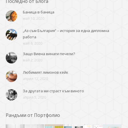
Последно от Блога
Баница в баница
май 10, 2020
„Аз съм България“ – история за една дипломна
работа
май 6, 2020
Защо Виена винаги печели?
май 2, 2020
Любимият лимонов кейк
април 12, 2020
За другата ми страст към виното
април 5, 2020
Рандъми от Портфолио