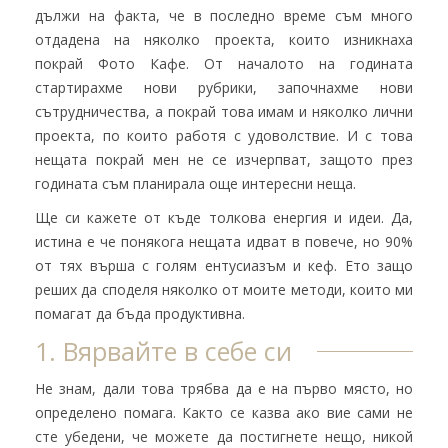
дължи на факта, че в последно време съм много
отдадена на няколко проекта, които изникнаха
покрай Фото Кафе. От началото на годината
стартирахме нови рубрики, започнахме нови
сътрудничества, а покрай това имам и няколко лични
проекта, по които работя с удоволствие. И с това
нещата покрай мен не се изчерпват, защото през
годината съм планирала още интересни неща.
Ще си кажете от къде толкова енергия и идеи. Да,
истина е че понякога нещата идват в повече, но 90%
от тях върша с голям ентусиазъм и кеф. Ето защо
реших да споделя няколко от моите методи, които ми
помагат да бъда продуктивна.
1. Вярвайте в себе си
Не знам, дали това трябва да е на първо място, но
определено помага. Както се казва ако вие сами не
сте убедени, че можете да постигнете нещо, никой