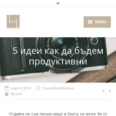
MENU
Home
5 идеи как да бъдем
About me
продуктивни
Portfolio
Blog
You are here:
Home
Разни безобразни
Photo Cafe
март 8, 2018
Разни безобразни
By
Leni
Retro Camera Museum
Отдавна не съм писала нищо в блога, но може би се