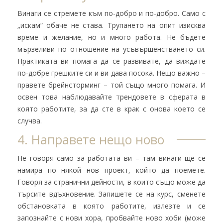
Винаги се стремете към по-добро и по-добро. Само с
„искам“ обаче не става. Трупането на опит изисква
време и желание, но и много работа. Не бъдете
мързеливи по отношение на усъвършенстването си.
Практиката ви помага да се развивате, да виждате
по-добре грешките си и ви дава посока. Нещо важно –
правете брейнсторминг – той също много помага. И
освен това наблюдавайте трендовете в сферата в
която работите, за да сте в крак с онова което се
случва.
4. Направете нещо ново
Не говоря само за работата ви – там винаги ще се
намира по някой нов проект, който да поемете.
Говоря за странични дейности, в които също може да
търсите вдъхновение. Запишете се на курс, сменете
обстановката в която работите, излезте и се
запознайте с нови хора, пробвайте ново хоби (може