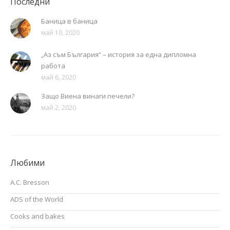
Последни
Баница в баница
май 10, 2020
„Аз съм България“ – история за една дипломна
работа
май 6, 2020
Защо Виена винаги печели?
май 2, 2020
Любими
A.C. Bresson
ADS of the World
Cooks and bakes