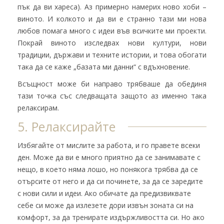
пък да ви хареса). Аз примерно намерих ново хоби –
виното. И колкото и да ви е странно тази ми нова
любов помага много с идеи във всичките ми проекти.
Покрай виното изследвах нови култури, нови
традиции, държави и техните истории, и това обогати
така да се каже „базата ми данни“ с вдъхновение.
Всъщност може би направо трябваше да обединя
тази точка със следващата защото аз именно така
релаксирам.
5. Релаксирайте
Избягайте от мислите за работа, и го правете всеки
ден. Може да ви е много приятно да се занимавате с
нещо, в което няма лошо, но понякога трябва да се
отърсите от него и да си починете, за да се заредите
с нови сили и идеи. Ако обичате да предизвиквате
себе си може да излезете дори извън зоната си на
комфорт, за да тренирате издържливостта си. Но ако