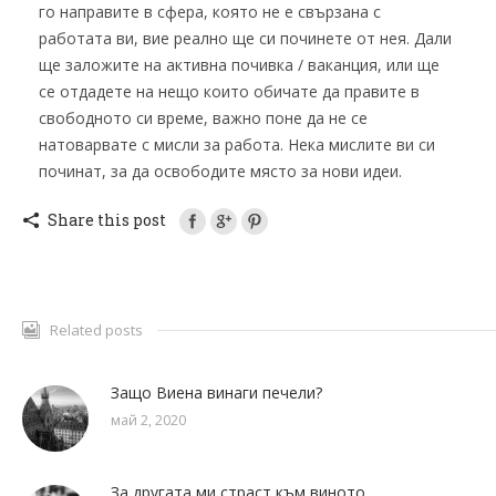
го направите в сфера, която не е свързана с
работата ви, вие реално ще си починете от нея. Дали
ще заложите на активна почивка / ваканция, или ще
се отдадете на нещо които обичате да правите в
свободното си време, важно поне да не се
натоварвате с мисли за работа. Нека мислите ви си
починат, за да освободите място за нови идеи.
Share this post
Related posts
Защо Виена винаги печели?
май 2, 2020
За другата ми страст към виното