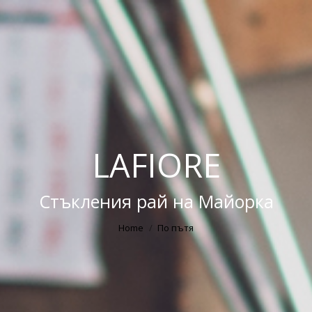
LAFIORE
Стъкления рай на Майорка
Home
По пътя