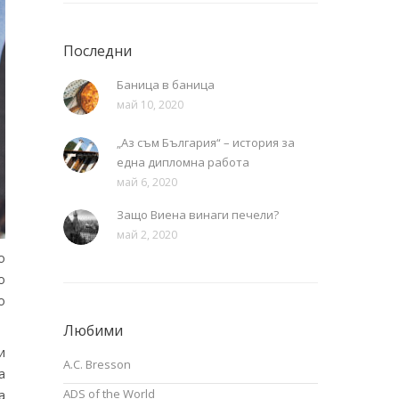
Последни
Баница в баница
май 10, 2020
„Аз съм България“ – история за
една дипломна работа
май 6, 2020
Защо Виена винаги печели?
май 2, 2020
о
о
о
Любими
и
A.C. Bresson
а
ADS of the World
а