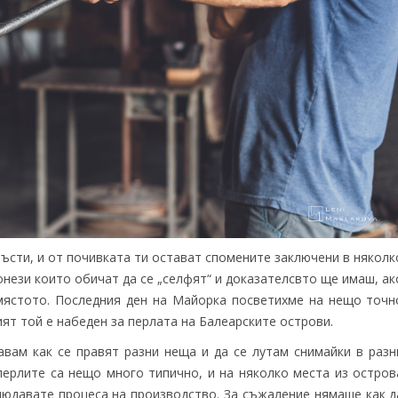
ъсти, и от почивката ти остават спомените заключени в няколк
т онези които обичат да се „селфят“ и доказателсвто ще имаш, ак
 мястото. Последния ден на Майорка посветихме на нещо точн
ят той е набеден за перлата на Балеарските острови.
вам как се правят разни неща и да се лутам снимайки в разн
ерлите са нещо много типично, и на няколко места из остров
людавате процеса на производство. За съжаление нямаше как д