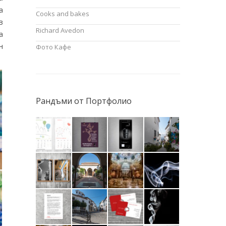
а
Cooks and bakes
в
Richard Avedon
а
н
Фото Кафе
Рандъми от Портфолио