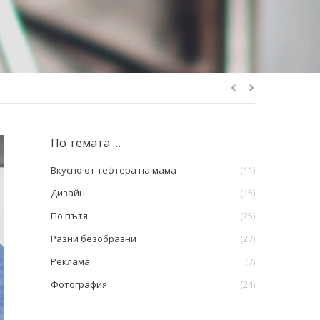
По темата …
Вкусно от тефтера на мама
(11)
Дизайн
(15)
По пътя
(25)
Разни безобразни
(27)
Реклама
(7)
Фотография
(24)