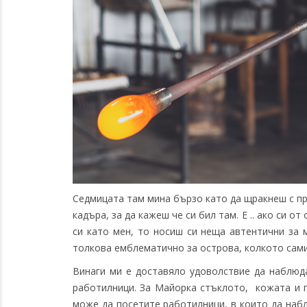
Седмицата там мина бързо като да щракнеш с пр
кадъра, за да кажеш че си бил там. Е .. ако си о
си като мен, то носиш си неща автентични за
толкова емблематично за острова, колкото сами
Винаги ми е доставяло удоволствие да наблюда
работилници. За Майорка стъклото, кожата и п
може да посетите работилници, в които да наб