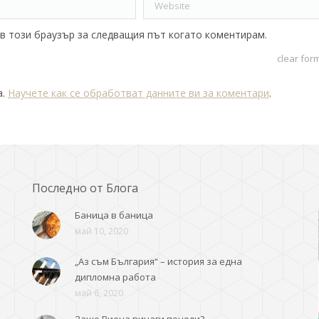
Website
 в този браузър за следващия път когато коментирам.
clear for
а.
Научете как се обработват данните ви за коментари
.
Последно от Блога
Баница в баница
май 10, 2020
„Аз съм България“ – история за една
дипломна работа
май 6, 2020