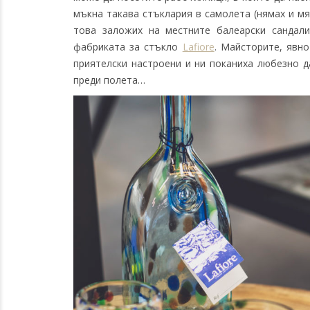
мъкна такава стъклария в самолета (нямах и мяст
това заложих на местните балеарски сандали
фабриката за стъкло
Lafiore
. Майсторите, явн
приятелски настроени и ни поканиха любезно д
преди полета…