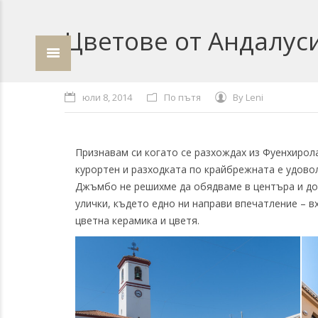
Цветове от Андалус
юли 8, 2014
По пътя
By
Leni
Признавам си когато се разхождах из Фуенхирола
курортен и разходката по крайбрежната е удовол
Джъмбо не решихме да обядваме в центъра и до
улички, където едно ни направи впечатление – в
цветна керамика и цветя.