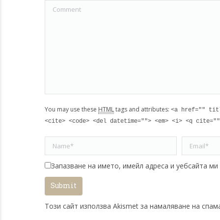
Comment
You may use these
HTML
tags and attributes:
<a href="" tit
<cite> <code> <del datetime=""> <em> <i> <q cite=""
Name *
Email *
Запазване на името, имейл адреса и уебсайта ми
Submit
Този сайт използва Akismet за намаляване на спам