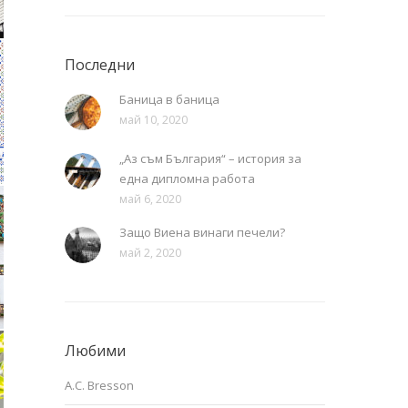
Последни
Баница в баница
май 10, 2020
„Аз съм България“ – история за
една дипломна работа
май 6, 2020
Защо Виена винаги печели?
май 2, 2020
Любими
A.C. Bresson