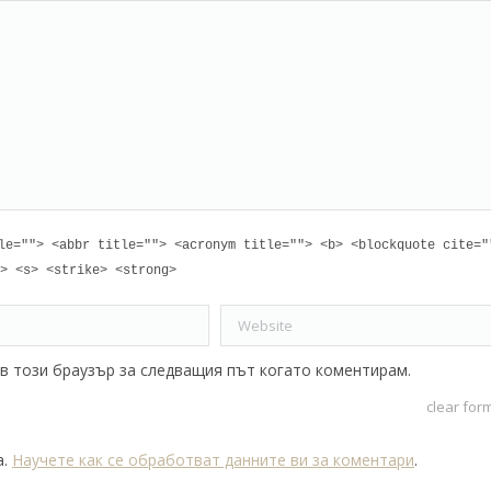
le=""> <abbr title=""> <acronym title=""> <b> <blockquote cite="
> <s> <strike> <strong>
Website
 в този браузър за следващия път когато коментирам.
clear for
а.
Научете как се обработват данните ви за коментари
.