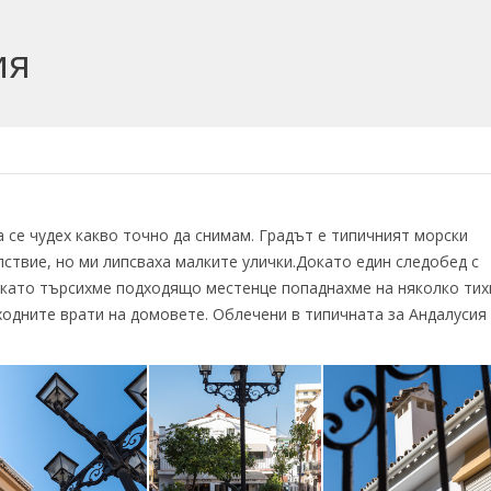
ия
 се чудех какво точно да снимам. Градът е типичният морски
ствие, но ми липсваха малките улички.
Докато един следобед с
като търсихме подходящо местенце попаднахме на няколко тих
ходните врати на домовете. Облечени в типичната за Андалусия