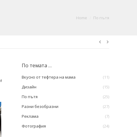
You are here:
Home
По пътя
По темата …
Вкусно от тефтера на мама
(11)
и
Дизайн
(15)
По пътя
(25)
Разни безобразни
(27)
Реклама
(7)
Фотография
(24)