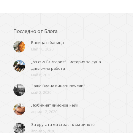
Последно от Блога
Баница в баница
май 10, 2020
„Аз съм България“ – история за една
дипломна работа
май 6, 2020
Защо Виена винаги печели?
май 2, 2020
Любимият лимонов кейк
април 12, 2020
За другата ми страст към виното
април 5, 2020