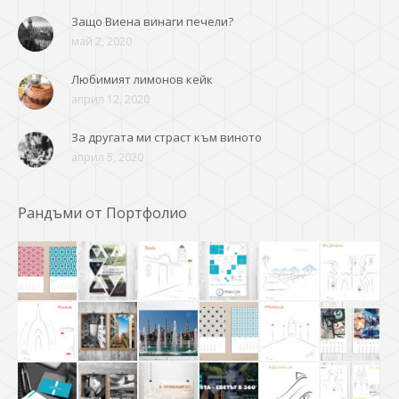
Защо Виена винаги печели?
май 2, 2020
Любимият лимонов кейк
април 12, 2020
За другата ми страст към виното
април 5, 2020
Рандъми от Портфолио