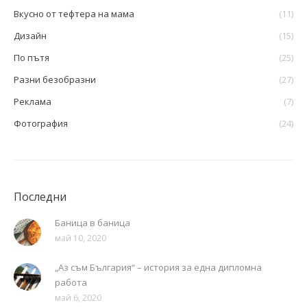
Вкусно от тефтера на мама
(11)
Дизайн
(15)
По пътя
(25)
Разни безобразни
(27)
Реклама
(7)
Фотография
(24)
Последни
Баница в баница
май 10, 2020
„Аз съм България“ – история за една дипломна
работа
май 6, 2020