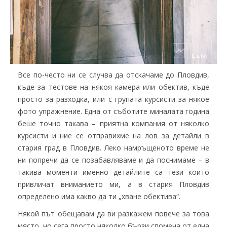
Все по-често ни се случва да отскачаме до Пловдив,
къде за тестове на някоя камера или обектив, къде
просто за разходка, или с групата курсисти за някое
фото упражнение. Една от съботите миналата година
беше точно такава – приятна компания от няколко
курсисти и ние се отправихме на лов за детайли в
стария град в Пловдив. Леко намръщеното време не
ни попречи да се позабавляваме и да поснимаме – в
такива моменти именно детайлите са тези които
привличат вниманието ми, а в стария Пловдив
определено има какво да ти „хване обектива“.
Някой път обещавам да ви разкажем повече за това
място, но сега просто няколко бързи спомена от една