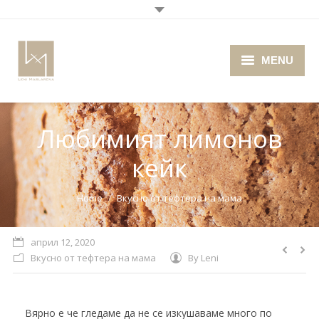
MENU
Home
Любимият лимонов
About me
кейк
Portfolio
Blog
You are here:
Home
Вкусно от тефтера на мама
Photo Cafe
април 12, 2020
Вкусно от тефтера на мама
By
Leni
Retro Camera Museum
Вярно е че гледаме да не се изкушаваме много по