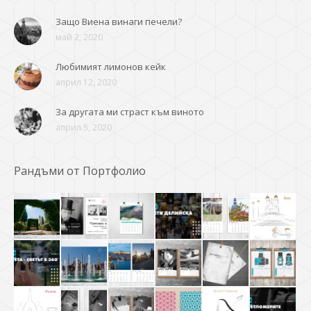
Защо Виена винаги печели?
май 2, 2020
Любимият лимонов кейк
април 12, 2020
За другата ми страст към виното
април 5, 2020
Рандъми от Портфолио