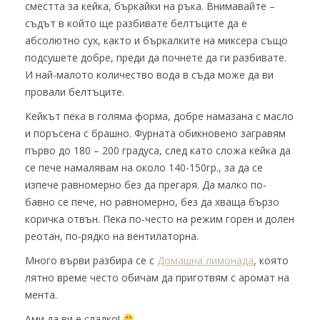
сместта за кейка, бъркайки на ръка. Внимавайте –
съдът в който ще разбивате белтъците да е
абсолютно сух, както и бъркалките на миксера също
подсушете добре, преди да почнете да ги разбивате.
И най-малото количество вода в съда може да ви
провали белтъците.
Кейкът пека в голяма форма, добре намазана с масло
и поръсена с брашно. Фурната обикновено загравям
първо до 180 – 200 градуса, след като сложа кейка да
се пече намалявам на около 140-150гр., за да се
изпече равномерно без да прегаря. Да малко по-
бавно се пече, но равномерно, без да хваща бързо
коричка отвън. Пека по-често на режим горен и долен
реотан, по-рядко на вентилаторна.
Много върви разбира се с
Домашна лимонада
, която
лятно време често обичам да приготвям с аромат на
мента.
Ами да ви е сладко!