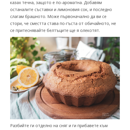
казах течна, защото е по-ароматна. Добавям
останалите съставки и лимоновия сок, и последно
слагам брашното. Може първоначално да ви се
стори, че сместта става по-гъста от обичайното, не
се притеснявайте белтъците ще я олекотят.
Разбийте ги отделно на сняг и ги прибавете към