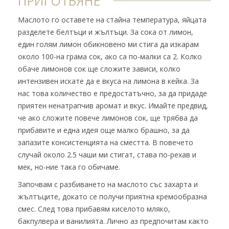
ПРИГОТВЯНЕ
Маслото го оставете на стайна температура, яйцата
разделете белтъци и жълтъци. За сока от лимон,
един голям лимон обикновено ми стига да изкарам
около 100-на грама сок, ако са по-малки са 2. Колко
обаче лимонов сок ще сложите зависи, колко
интензивен искате да е вкуса на лимона в кейка. За
нас това количество е предостатъчно, за да придаде
приятен ненатрапчив аромат и вкус. Имайте предвид,
че ако сложите повече лимонов сок, ще трябва да
прибавите и една идея още малко брашно, за да
запазите консистенцията на сместта. В повечето
случай около 2.5 чаши ми стигат, става по-рехав и
мек, но-ние така го обичаме.
Започвам с разбиването на маслото със захарта и
жълтъците, докато се получи приятна кремообразна
смес. След това прибавям киселото мляко,
бакпулвера и ванилията. Лично аз предпочитам както