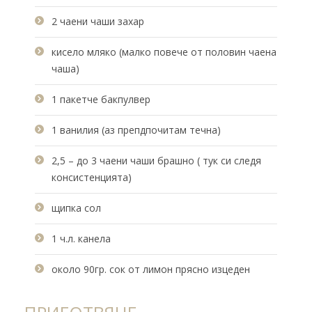
2 чаени чаши захар
кисело мляко (малко повече от половин чаена
чаша)
1 пакетче бакпулвер
1 ванилия (аз препдпочитам течна)
2,5 – до 3 чаени чаши брашно ( тук си следя
консистенцията)
щипка сол
1 ч.л. канела
около 90гр. сок от лимон прясно изцеден