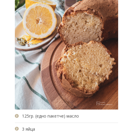
125гр. (едно пакетче) масло
3 яйца