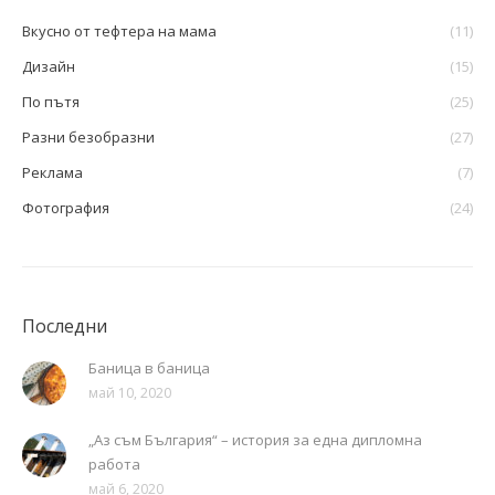
Вкусно от тефтера на мама
(11)
Дизайн
(15)
По пътя
(25)
Разни безобразни
(27)
Реклама
(7)
Фотография
(24)
Последни
Баница в баница
май 10, 2020
„Аз съм България“ – история за една дипломна
работа
май 6, 2020