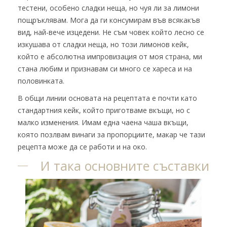
тестени, особено сладки неща, но чуя ли за лимони
пощръклявам. Мога да ги консумирам във всякакъв
вид, най-вече изцедени. Не съм човек който лесно се
изкушава от сладки неща, но този лимонов кейк,
който е абсолютна импровизация от моя страна, ми
стана любим и признавам си много се хареса и на
половинката.
В общи линии основата на рецептата е почти като
стандартния кейк, който приготваме вкъщи, но с
малко изменения. Имам една чаена чаша вкъщи,
която позлвам винаги за пропорциите, макар че тази
рецепта може да се работи и на око.
И така основните съставки