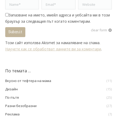
Name *
Email *
Website
Запазване на името, имейл адреса и уебсайта ми в този
браузър за следващия път когато коментирам.
clear form
Submit
Този сайт използва Akismet за намаляване на спама.
Научете как се обработват данните ви за коментари
.
По темата …
Вкусно от тефтера на мама
(11)
Дизайн
(15)
По пътя
(25)
Разни безобразни
(27)
Реклама
(7)