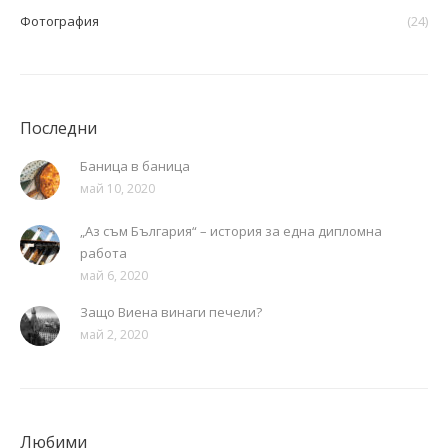
Фотография
(24)
Последни
Баница в баница
май 10, 2020
„Аз съм България“ – история за една дипломна
работа
май 6, 2020
Защо Виена винаги печели?
май 2, 2020
Любими