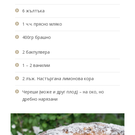
6 жълтъка
1 ч.ч. прясно мляко
400гр брашно
2 бакпулвера
1 – 2 ванилии
2 лъж. Настъргана лимонова кора
Череши (може и друг плод) – на око, но
дребно нарязани