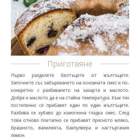
Приготвяне
Първо разделете белтъците от жълтъците.
Започнете със забъркването на основната смес и по-
конкретно с разбиването на захарта и маслото.
Добре е маслото да е на стайна температура. Към тях
постепенно се прибавят един по един жълтъците.
Разбива се хубаво до хомогенна гладка смес. След
това отново поетапно се прибавят прясното мляко,
брашното, ванилията, бакпулвера и настъргания
лимон.