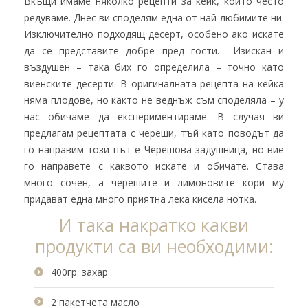
Вкъщи имаме няколко рецепти за кейк, които често
редуваме. Днес ви споделям една от най-любимите ни.
Изключително подходящ десерт, особено ако искате
да се представите добре пред гости. Изискан и
въздушен – така бих го определила – точно като
виенските десерти. В оригиналната рецепта на кейка
няма плодове, но както не веднъж съм споделяла – у
нас обичаме да експериментираме. В случая ви
предлагам рецептата с череши, тъй като поводът да
го направим този път е Черешова задушница, но вие
го направете с каквото искате и обичате. Става
много сочен, а черешите и лимоновите кори му
придават една много приятна лека кисела нотка.
И така накратко какви
продукти са ви необходими:
400гр. захар
2 пакетчета масло