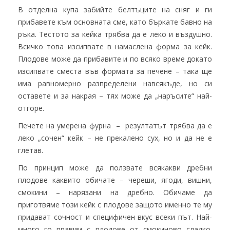
В отделна купа забийте белтъците на сняг и ги
прибавете към основната сме, като бъркате бавно на
ръка. Тестото за кейка трябва да е леко и въздушно.
Всичко това изсипвате в намаслена форма за кейк.
Плодове може да прибавите и по всяко време докато
изсипвате сместа във формата за печене – така ще
има равномерно разпределени навсякъде, но си
оставете и за накрая – тях може да „наръсите“ най-
отгоре.
Печете на умерена фурна – резултатът трябва да е
леко „сочен“ кейк – не прекалено сух, но и да не е
глетав.
По принцип може да ползвате всякакви дребни
плодове каквито обичате – череши, ягоди, вишни,
смокини – нарязани на дребно. Обичаме да
приготвяме този кейк с плодове защото именно те му
придават сочност и специфичен вкус всеки път. Най-
много го правим с плодове от смокиново сладко.