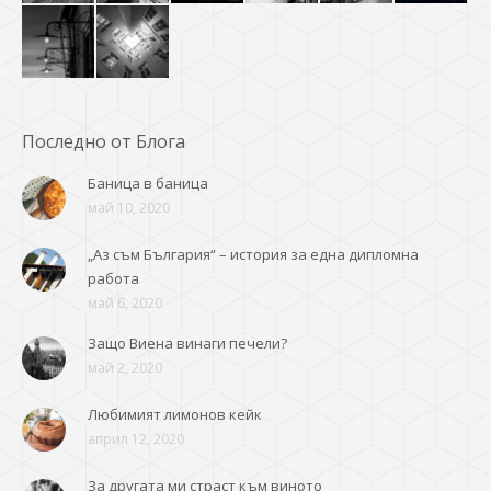
Последно от Блога
Баница в баница
май 10, 2020
„Аз съм България“ – история за една дипломна
работа
май 6, 2020
Защо Виена винаги печели?
май 2, 2020
Любимият лимонов кейк
април 12, 2020
За другата ми страст към виното