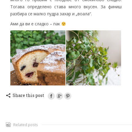
Тогава определено става много вкусен. За финиш
разбира се малко пудра захар и „воала“.
Ами да ви е сладко – пак
Share this post
Related posts