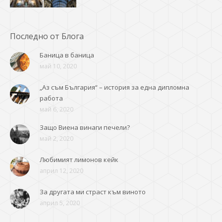
Последно от Блога
Баница в баница
май 10, 2020
„Аз съм България“ – история за една дипломна
работа
май 6, 2020
Защо Виена винаги печели?
май 2, 2020
Любимият лимонов кейк
април 12, 2020
За другата ми страст към виното
април 5, 2020