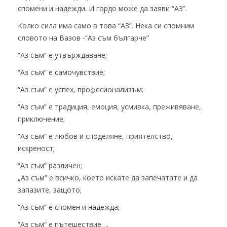
спомени и надежди. И гордо може да заяви “АЗ”.
Колко сила има само в това “АЗ”. Нека си спомним
словото на Вазов -“Аз съм българче”
“Аз съм“ е утвърждаване;
“Аз съм” е самочувствие;
“Аз съм” е успех, професионализъм;
“Аз съм” е традиция, емоция, усмивка, преживяване,
приключение;
”Аз съм” е любов и споделяне, приятелство,
искреност;
“Аз съм” различен;
„Аз съм” е всичко, което искате да запечатате и да
запазите, защото;
“Аз съм” е спомен и надежда;
“Аз съм” е пътешествие….