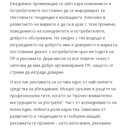
Ежедневно променящия се свят кара компаниите и
потребителите постоянно да се информират за
световните тенденции и иновациите. Ключово в
развитието на марките е да са в крак с тези промени,
поведението на конкурентите и потребителите,
доброто обслужване. Но заедно с тях водещо е
изграждането на доброто име и доверието в марката,
постоянния диалог с потребителя чрез методите на
ПР и рекламата. Дори мисля си все повече тежест
започва да има добре организирания ПР, защото се
стреми да изгради доверие.
И все пак рекламата си остава едно от най-силните
средства за убеждаване. Мощно оръжие в ръцете на
професионалистите, когато си “прочел внимателно
инструкциите за употреба”. Част от всекидневието на
всеки един, нейната роля нараства. Зависима от
развитието и тенденциите в глобален мащаб,
рекламата се променя – като излъчване, рекламни