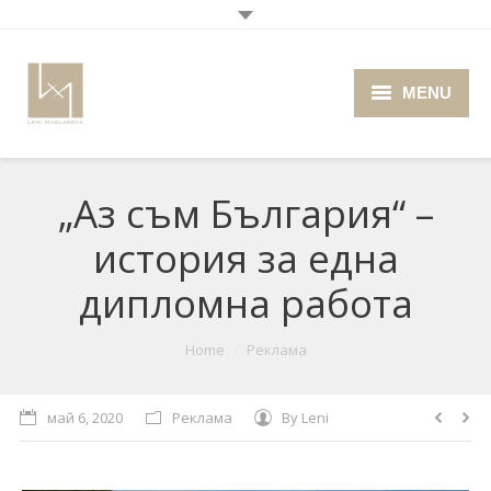
MENU
Home
„Аз съм България“ –
About me
история за една
Portfolio
дипломна работа
Blog
You are here:
Home
Реклама
Photo Cafe
Retro Camera Museum
май 6, 2020
Реклама
By
Leni