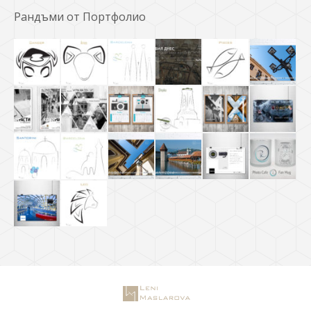
Рандъми от Портфолио