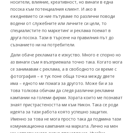
носители, влияние, креативност, но винаги в една
посока към потенциалния клиент. И ако в
ежедневието си ние пътуваме по различни поводи
водени от служебните или личните си цели, то
специалистите по маркетинг и реклама поемат в
друга посока. Тази в търсене на правилния път до
съзнанието ни на потребители.
Дали обаче рекламата е изкуство. Много е спорно но
аз винаги съм я възприемала точно така. Когато мога
се занимавам с реклама, а в свободното си време с
фотография – е тук поне обща точка между двете
има – едното ми помага за другото. Може би и за
това толкова обичам да следя различни рекламни
кампании на големи фирми. Хората които ме познават
знаят пристрастеността ми към Никон. Така се роди
идеята за тази работа която успешно защитих.
Именно за това не мога просто така да подмина тази
комуникационна кампания на марката. Лично на мен