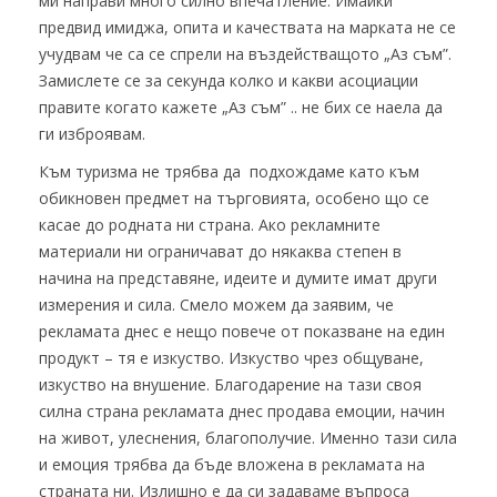
ми направи много силно впечатление. Имайки
предвид имиджа, опита и качествата на марката не се
учудвам че са се спрели на въздействащото „Аз съм”.
Замислете се за секунда колко и какви асоциации
правите когато кажете „Аз съм” .. не бих се наела да
ги изброявам.
Към туризма не трябва да подхождаме като към
обикновен предмет на търговията, особено що се
касае до родната ни страна. Ако рекламните
материали ни ограничават до някаква степен в
начина на представяне, идеите и думите имат други
измерения и сила. Смело можем да заявим, че
рекламата днес е нещо повече от показване на един
продукт – тя е изкуство. Изкуство чрез общуване,
изкуство на внушение. Благодарение на тази своя
силна страна рекламата днес продава емоции, начин
на живот, улеснения, благополучие. Именно тази сила
и емоция трябва да бъде вложена в рекламата на
страната ни. Излишно е да си задаваме въпроса