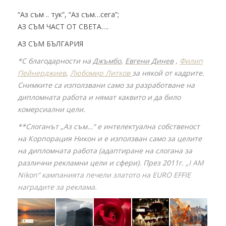
“Аз съм .. тук”, “Аз съм…сега”;
АЗ СЪМ ЧАСТ ОТ СВЕТА….
АЗ СЪМ БЪЛГАРИЯ
*С благодарности на
Джъмбо
,
Евгени Динев
,
Филип
Пейнерджиев
,
Любомир Литков
за някой от кадрите.
Снимките са използвани само за разработване на
дипломната работа и нямат каквито и да било
комерсиални цели.
**Слоганът „Аз съм…“ е интелектуална собственост
на Корпорация Никон и е използван само за целите
на дипломната работа
(адаптиране на слогана за
различни рекламни цели и сфери)
. През 2011г.
„I AM
Nikon“ кампанията печели златото на EURO EFFIE
наградите за реклама.