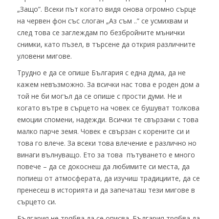
„Защо”. Всеки път когато видя онова огромно сърце
на червен фон със слоган „Аз съм ..” се усмихвам и
след това се заглeждам по безбройните мънички
снимки, като пъзел, в търсене да открия различнитe
уловени мигове.
Трудно е да се опише България с една дума, да не
кажем невъзможно. За всички нас това е роден дом а
той не би могъл да се опише с прости думи. Не и
когато вътре в сърцето на човек се бушуват толкова
емоции спомени, надежди. Всички те свързани с това
малко парче земя. Човек е свързан с корените си и
това го влече. За всеки това влечение е различно но
винаги вълнуващо. Ето за това пътуването е много
повече – да се докоснеш да любимите си места, да
попиеш от атмосферата, да изучиш традициите, да се
пренесеш в историята и да запечаташ тези мигове в
сърцето си.
България не трябва да се описва. България трябва да