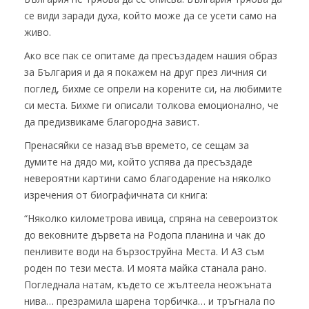
се види заради духа, който може да се усети само на
живо.
Ако все пак се опитаме да пресъздадем нашия образ
за България и да я покажем на друг през личния си
поглед, бихме се опрели на корените си, на любимите
си места. Бихме ги описали толкова емоционално, че
да предизвикаме благородна завист.
Пренасяйки се назад във времето, се сещам за
думите на дядо ми, който успява да пресъздаде
невероятни картини само благодарение на няколко
изречения от биографичната си книга:
“Няколко километрова ивица, спряна на североизток
до вековните дървета на Родопа планина и чак до
пенливите води на бързоструйна Места. И АЗ съм
роден по тези места. И моята майка станала рано.
Погледнала натам, където се жълтеела неожъната
нива… презрамила шарена торбичка… и тръгнала по