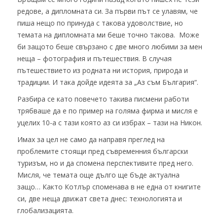
редове, а дипломната си. За първи път се улавям, че
пиша нещо по принуда с такова удоволствие, но
темата на дипломната ми беше точно такова. Може
би защото беше свързано с две много любими за мен
неща – фотография и пътешествия. В случая
пътешествието из родната ни история, природа и
традиции. И така дойде идеята за „Аз съм България“.
Разбира се като повечето такива писмени работи
трябваше да е по пример на голяма фирма и мисля е
уцелих 10-а с тази която аз си избрах – тази на Никон.
Имах за цел не само да направя преглед на
проблемите стоящи пред съвременния български
туризъм, но и да спомена перспективите пред него.
Мисля, че темата още дълго ще бъде актуална
защо… Както Котлър споменава в не една от книгите
си, две неща движат света днес: технологията и
глобализацията.