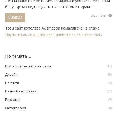
Запазване на името, имейл адреса и уебсайта ми в този
браузър за следващия път когато коментирам.
clear form
Submit
Този сайт използва Akismet за намаляване на спама.
Научете как се обработват данните ви за коментари
.
По темата …
Вкусно от тефтера на мама
(11)
Дизайн
(15)
По пътя
(25)
Разни безобразни
(27)
Реклама
(7)
Фотография
(24)