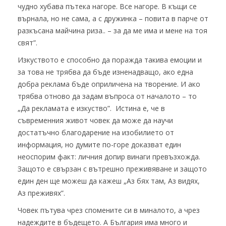
чудно хубава пътека нагоре. Все нагоре. В къщи се
върнала, но не сама, а с дружинка – повита в парче от
разкъсана майчина риза.. – за да ме има и мене на тоя
свят”.
Изкуството е способно да поражда такива емоции и
за това не трябва да бъде изненадващо, ако една
добра реклама бъде оприличена на творение. И ако
трябва отново да задам въпроса от началото – то
„Да рекламата е изкуство”. Истина е, че в
съвременния живот човек да може да научи
достатъчно благодарение на изобилието от
информация, но думите по-горе доказват един
неоспорим факт: личния допир винаги превъзхожда.
Защото е свързан с вътрешно преживяване и защото
един ден ще можеш да кажеш „Аз бях там, Аз видях,
Аз преживях”.
Човек пътува чрез спомените си в миналото, а чрез
надеждите в бъдещето. А България има много и