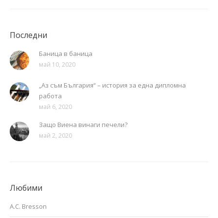
Последни
Баница в баница
май 10, 2020
„Аз съм България“ – история за една дипломна
работа
май 6, 2020
Защо Виена винаги печели?
май 2, 2020
Любими
A.C. Bresson