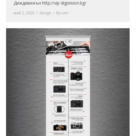
Диждивижън http://vip-digivision.bg/
май 2, 2020
design
By
Leni