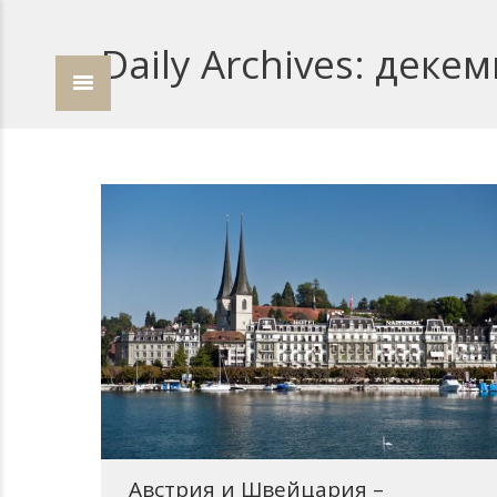
Daily Archives:
декем
Австрия и Швейцария –