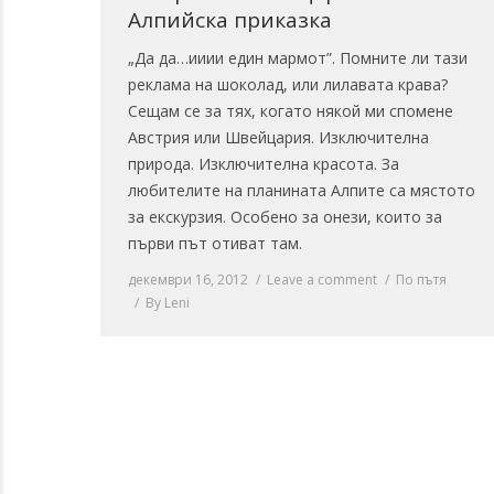
Алпийска приказка
„Да да…ииии един мармот”. Помните ли тази
реклама на шоколад, или лилавата крава?
Сещам се за тях, когато някой ми спомене
Австрия или Швейцария. Изключителна
природа. Изключителна красота. За
любителите на планината Алпите са мястото
за екскурзия. Особено за онези, които за
първи път отиват там.
декември 16, 2012
Leave a comment
По пътя
By
Leni