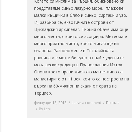
Когато си мислим за Гърция, обикновено си
представяме синьо лазурно море, плажове,
малки къщички в бяло и синьо, сиртаки и узо.
И, разбира се, екзотичните острови от
Цикладския архипелаг. Гърция обаче има още
много места, с които се асоциира. Метеора е
много приятно място, което мисля ще ви
очарова. Разположен е в Тесалийската
равнина и е може би едно от най-чудесните
монашески средища в Православния Изток.
Онова което прави мястото магнетично са
манастирите от 11 век, които са построени на
върха на 60-милионни скали от ерата на
Терциер.
февруари 13, 2013
Leave a comment
По пътя
By
Leni