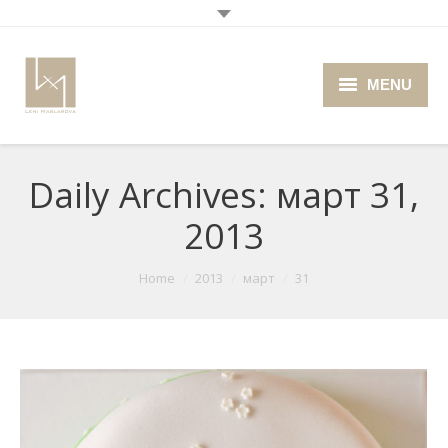
MENU
Home
Daily Archives:
март 31,
About me
2013
Portfolio
Blog
You are here:
Home
2013
март
31
Photo Cafe
Retro Camera Museum