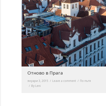
Отново в Прага
януари 3, 2015
Leave a comment
По пътя
By
Leni