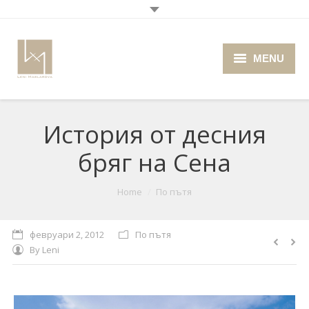
MENU
Home
История от десния
About me
бряг на Сена
Portfolio
Blog
You are here:
Home
По пътя
Photo Cafe
февруари 2, 2012
По пътя
By
Leni
Retro Camera Museum