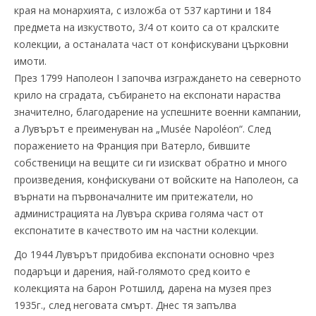
края на монархията, с изложба от 537 картини и 184
предмета на изкуството, 3/4 от които са от кралските
колекции, а останалата част от конфискувани църковни
имоти.
През 1799 Наполеон І започва изграждането на северното
крило на сградата, събирането на експонати нараства
значително, благодарение на успешните военни кампании,
а Лувърът е преименуван на „Musée Napoléon“. След
поражението на Франция при Ватерло, бившите
собственици на вещите си ги изискват обратно и много
произведения, конфискувани от войските на Наполеон, са
върнати на първоначалните им притежатели, но
администрацията на Лувъра скрива голяма част от
експонатите в качеството им на частни колекции.
До 1944 Лувърът придобива експонати основно чрез
подаръци и дарения, най-голямото сред които е
колекцията на барон Ротшилд, дарена на музея през
1935г., след неговата смърт. Днес тя запълва