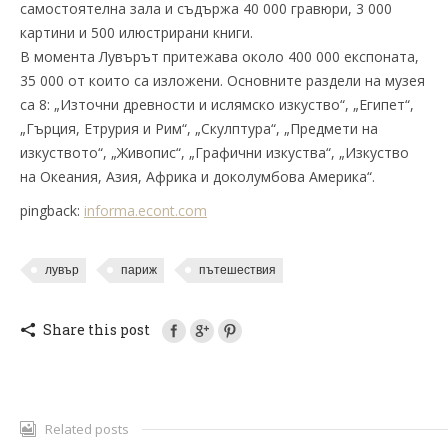
самостоятелна зала и съдържа 40 000 гравюри, 3 000
картини и 500 илюстрирани книги.
В момента Лувърът притежава около 400 000 експоната,
35 000 от които са изложени. Основните раздели на музея
са 8: „Източни древности и ислямско изкуство“, „Египет“,
„Гърция, Етрурия и Рим“, „Скулптура“, „Предмети на
изкуството“, „Живопис“, „Графични изкуства“, „Изкуство
на Океания, Азия, Африка и доколумбова Америка“.
pingback:
informa.econt.com
лувър
париж
пътешествия
Share this post
Related posts