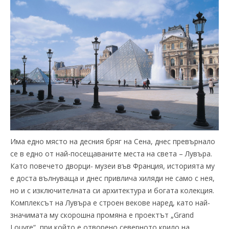
Има едно място на десния бряг на Сена, днес превърнало
се в едно от най-посещаваните места на света – Лувъра.
Като повечето дворци- музеи във Франция, историята му
е доста вълнуваща и днес привлича хиляди не само с нея,
но и с изключителната си архитектура и богата колекция.
Комплексът на Лувъра е строен векове наред, като най-
значимата му скорошна промяна е проектът „Grand
Louvre“, при който е отворено северното крило на