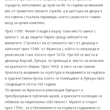
сградата, използвано до края на 80-те години на миналия
век от правителствените служби, а в центъра на двора е
поставена стъклена пирамида, която служи като главен
вход за целия комплекс.
През 1190г. Филип II издига върху това място замък с
крепост, за да защити Париж срещу набезите на
викингите. Строежът на останалата част от двореца е
започнат през 1546г. от Франсоа I, който го изгражда в
ренесансов стил. Когато през 1672г. Луи XIV се мести в
двореца Версай, Лувъра се превъща в място за излагане
на кралските сбирки. През 1692г. в него са настанени
Кралската академия за скулптура и Академията за надписи
и художествена проза, които се помещават в Лувъра през
следващите почти 100 години.
По време на Френската революция Лувърът е
преобразуван в публичен музей, а кралските колекции са
обявени за национална собственост. Музеят е открит
през 1793г., за отбелязването на първата годишнина от