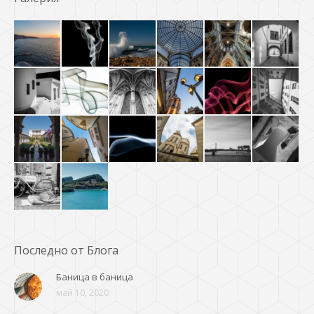
Последно от Блога
Баница в баница
май 10, 2020