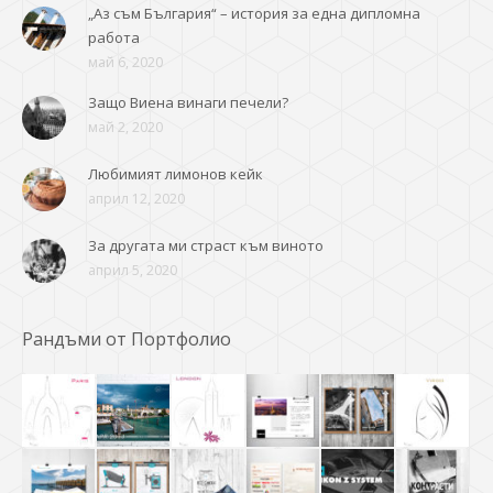
„Аз съм България“ – история за една дипломна
работа
май 6, 2020
Защо Виена винаги печели?
май 2, 2020
Любимият лимонов кейк
април 12, 2020
За другата ми страст към виното
април 5, 2020
Рандъми от Портфолио