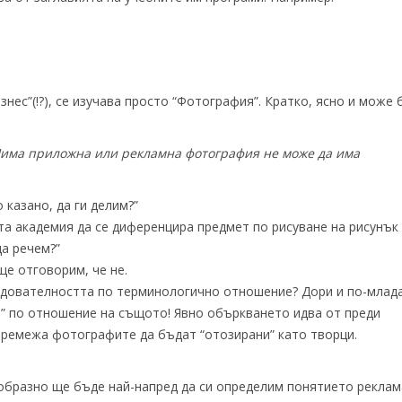
ес”(!?), се изучава просто “Фотография”. Кратко, ясно и може 
има приложна или рекламна фотография не може да има
 казано, да ги делим?”
та академия да се диференцира предмет по рисуване на рисунък
да речем?”
ще отговорим, че не.
едователността по терминологично отношение? Дори и по-млад
” по отношение на същото! Явно объркването идва от преди
стремежа фотографите да бъдат “отозирани” като творци.
образно ще бъде най-напред да си определим понятието рекла