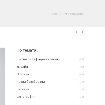
You are here:
Home
Фотография
По темата …
Вкусно от тефтера на мама
(11)
Дизайн
(15)
По пътя
(25)
Разни безобразни
(27)
Реклама
(7)
Фотография
(24)