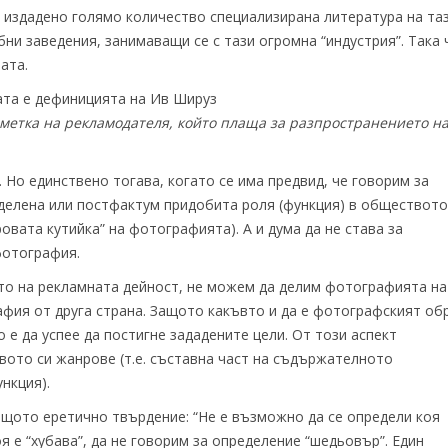
е издадено голямо количество специализирана литература на та
бни заведения, занимаващи се с тази огромна “индустрия”. Така 
ата.
ната е дефиницията на Ив Шируз
сметка на рекламодателя, който плаща за разпространението н
 Но единствено тогава, когато се има предвид, че говорим за
делена или постфактум придобита роля (функция) в обществото
ровата кутийка” на фотографията). А и дума да не става за
фотография.
вото на рекламната дейност, не можем да делим фотографията на
рафия от друга страна. Защото какъвто и да е фотографският об
е да успее да постигне зададените цели. От този аспект
вото си жанрове (т.е. съставна част на съдържателното
ункция).
ащото еретично твърдение: “Не е възможно да се определи коя
оя е “хубава”, да не говорим за определение “шедьовър”. Един