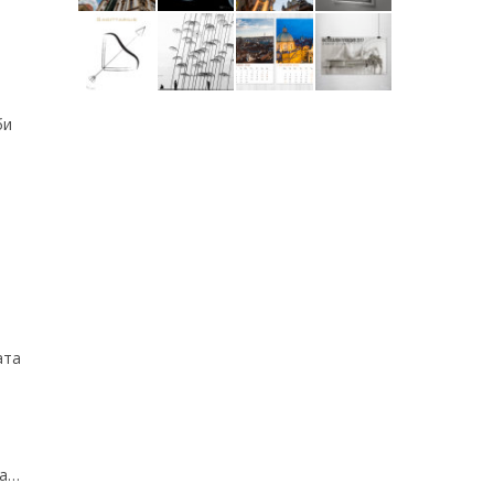
би
ата
ма…