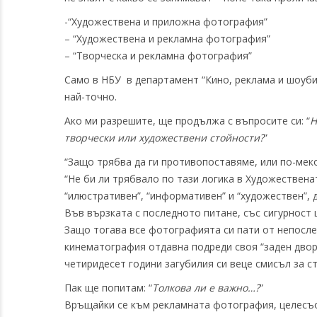
-“Художествена и приложна фотография”
– “Художествена и рекламна фотография”
– “Творческа и рекламна фотография”
Само в НБУ в департамент “Кино, реклама и шоубизн
най-точно.
Ако ми разрешите, ще продължа с въпросите си: “
Н
творчески или художествени стойности?
”
“Защо трябва да ги противопоставяме, или по-меко
“Не би ли трябвало по тази логика в Художествена
“илюстративен”, “информативен” и “художествен”, 
Във вързката с последното питане, със сигурност 
Защо тогава все фотографията си пати от непосл
кинематография отдавна подреди своя “заден двор
четиридесет години загубилия си веце смисъл за 
Пак ще попитам: “
Толкова ли е важно…?
”
Връщайки се към рекламната фотография, целесъ