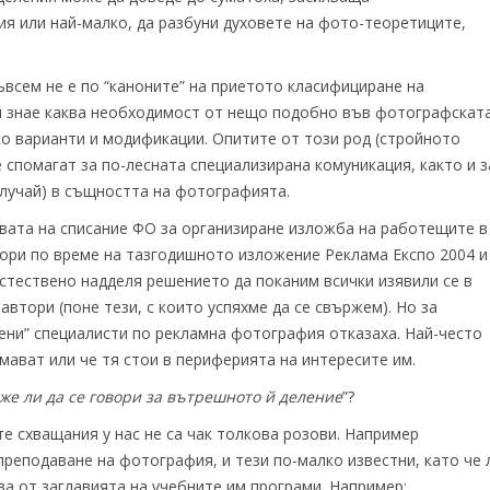
я или най-малко, да разбуни духовете на фото-теоретиците,
ъвсем не е по “каноните” на приетото класифициране на
кой знае каква необходимост от нещо подобно във фотографскат
лко варианти и модификации. Опитите от този род (стройното
 спомагат за по-лесната специализирана комуникация, както и з
лучай) в същността на фотографията.
вата на списание ФО за организиране изложба на работещите в
ори по време на тазгодишното изложение Реклама Експо 2004 и
Естествено надделя решението да поканим всички изявили се в
втори (поне тези, с които успяхме да се свържем). Но за
ени” специалисти по рекламна фотография отказаха. Най-често
имават или че тя стои в периферията на интересите им.
же ли да се говори за вътрешното й деление
”?
те схващания у нас не са чак толкова розови. Например
реподаване на фотография, и тези по-малко известни, като че 
ава от заглавията на учебните им програми. Например: