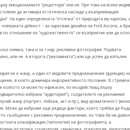
рху емоционалните “рецептори” или не. При това на всеки инди
състояние да активира естетическа наслада у възприемащия.
ра”. На един определената “отсечка” от природата му харесва, 
н човешката дейност – аз харесвам дизайна на Ford Ascona, а бр
прав по отношение на “художественото” си възприятие или да осп
ка снимка, така и за т.нар. рекламна фотография. Първата
но, или не. А втората (“рекламната”) или ще успее да изпълни
ия не е жанр, а един от видовете предназначение (функции) н
щение, в която доминира информативното послание. В стремеж
де колкото си може по-ефикасен, по-въздействащ върху
едварително избрана “аудитория”), създателите на рекламния
чай жанр (портрет, пейзаж, акт и пр.), вид хроматичност (моно
ия. Може да изброим още редица фактори, които трябва да бъд
то съобщение с рекламно предназначение, но това би ни довел
лостната класификация (типология) на фотографията, а
иплини (естетика, социология, семантика, психология, философи