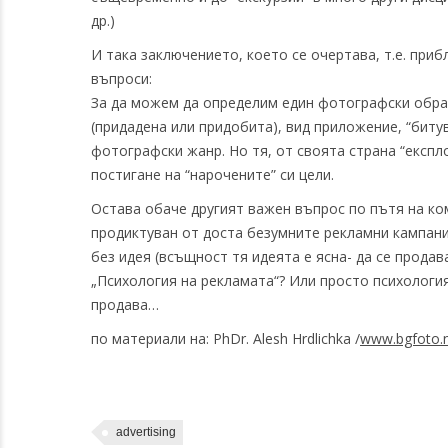
др.)
И така заключението, което се очертава, т.е. при
въпроси:
За да можем да определим един фотографски образ
(придадена или придобита), вид приложение, “бит
фотографски жанр. Но тя, от своята страна “експл
постигане на “нарочените” си цели.
Остава обаче другият важен въпрос по пътя на ком
продиктуван от доста безумните рекламни кампании
без идея (всъщност тя идеята е ясна- да се продава
„Психология на рекламата“? Или просто психологият
продава…
по материали на: PhDr. Alesh Hrdlichka /
www.bgfoto.
advertising