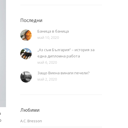
Последни
Баница в баница
май 10, 2020
„Аз съм България“ – история за
една дипломна работа
май 6, 2020
Защо Виена винаги печели?
май 2, 2020
Любими
а
о
A.C. Bresson