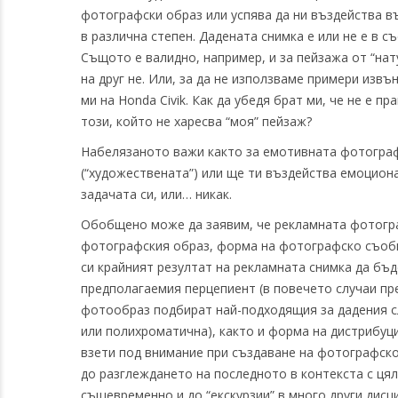
фотографски образ или успява да ни въздейства въ
в различна степен. Дадената снимка е или не е в 
Същото е валидно, например, и за пейзажа от “нату
на друг не. Или, за да не използваме примери извъ
ми на Honda Civik. Как да убедя брат ми, че не е 
този, който не харесва “моя” пейзаж?
Набелязаното важи както за емотивната фотографс
(“художествената”) или ще ти въздейства емоционал
задачата си, или… никак.
Обобщено може да заявим, че рекламната фотограф
фотографския образ, форма на фотографско съоб
си крайният резултат на рекламната снимка да бъ
предполагаемия перцепиент (в повечето случаи пр
фотообраз подбират най-подходящия за дадения слу
или полихроматична), както и форма на дистрибуц
взети под внимание при създаване на фотографско
до разглеждането на последното в контекста с ця
същевременно и до “екскурзии” в много други дисц