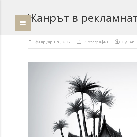
Жанрът в рекламна
февруари 26, 2012
Фотография
By
Leni