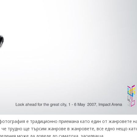
 фотография е традиционно приемана като един от жанровете н
 че трудно ще търсим жанрове в жанровете, все едно нещо кат
деления може да доведе до суматоха, засилваща