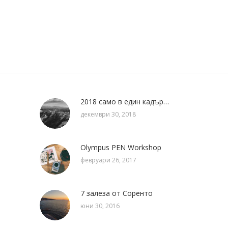
2018 само в един кадър…
декември 30, 2018
Olympus PEN Workshop
февруари 26, 2017
7 залеза от Соренто
юни 30, 2016