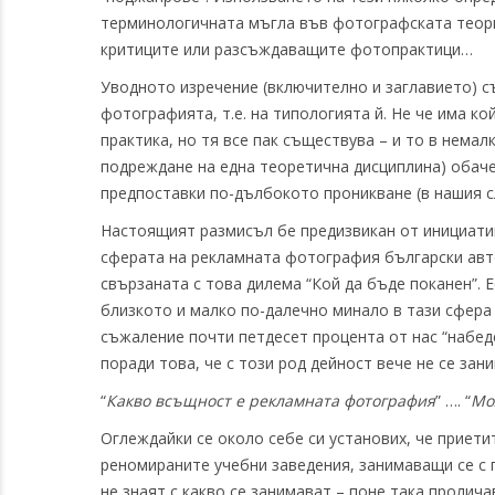
терминологичната мъгла във фотографската теори
критиците или разсъждаващите фотопрактици…
Уводното изречение (включително и заглавието) с
фотографията, т.е. на типологията й. Не че има 
практика, но тя все пак съществува – и то в нема
подреждане на една теоретична дисциплина) обаче
предпоставки по-дълбокото проникване (в нашия с
Настоящият размисъл бе предизвикан от инициати
сферата на рекламната фотография български авт
свързаната с това дилема “Кой да бъде поканен”. 
близкото и малко по-далечно минало в тази сфера а
съжаление почти петдесет процента от нас “набед
поради това, че с този род дейност вече не се зан
“
Какво всъщност е рекламната фотография
” …. “
Мо
Оглеждайки се около себе си установих, че приети
реномираните учебни заведения, занимаващи се с п
не знаят с какво се занимават – поне така пролич