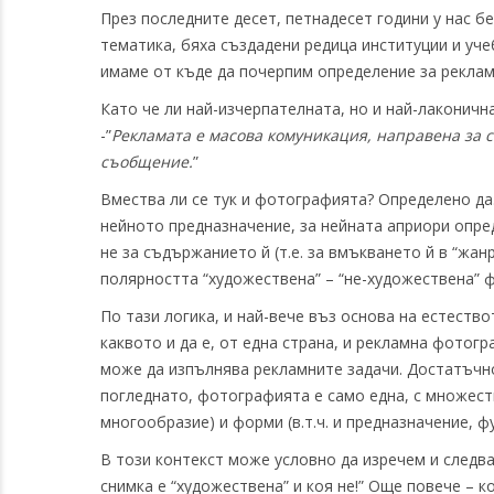
През последните десет, петнадесет години у нас б
тематика, бяха създадени редица институции и уче
имаме от къде да почерпим определение за реклам
Като че ли най-изчерпателната, но и най-лаконич
-”
Рекламата е масова комуникация, направена за 
съобщение.
”
Вмества ли се тук и фотографията? Определено да.
нейното предназначение, за нейната априори опре
не за съдържанието й (т.е. за вмъкването й в “жан
полярността “художествена” – “не-художествена” 
По тази логика, и най-вече въз основа на естест
каквото и да е, от една страна, и рекламна фотог
може да изпълнява рекламните задачи. Достатъчно 
погледнато, фотографията е само една, с множест
многообразие) и форми (в.т.ч. и предназначение, ф
В този контекст може условнo да изречем и следв
снимка е “художествена” и коя не!” Още повече – к