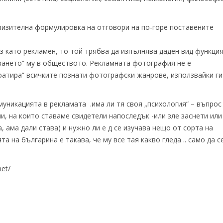
близителна формулировка на отговори на по-горе поставените
 като рекламен, то той трябва да изпълнява даден вид функци
уването” му в обществото. Рекламната фотография не е
оатира” всичките познати фотографски жанрове, използвайки ги
уникацията в рекламата .има ли тя своя „психология“ – въпрос
, на които ставаме свидетели напоследък -или зле заснети или
, ама дали става) и нужно ли е д се изучава нещо от сорта на
а на българина е такава, че му все тая какво гледа .. само да с
net
/