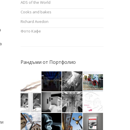
ADS of the World
Cooks and bakes
Richard Avedon
а
Фото Кафе
а
Рандъми от Портфолио
ли