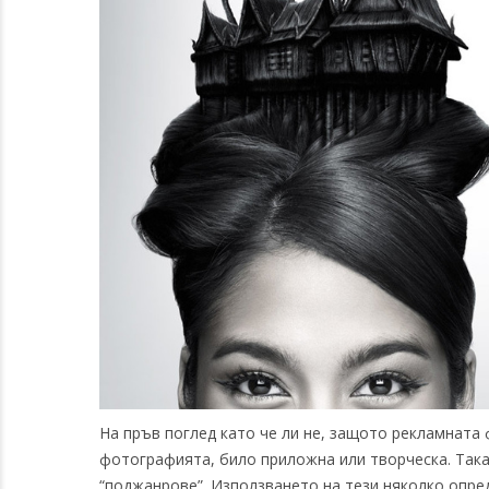
На пръв поглед като че ли не, защото рекламната
фотографията, било приложна или творческа. Така
“поджанрове”.
Използването на тези няколко опре