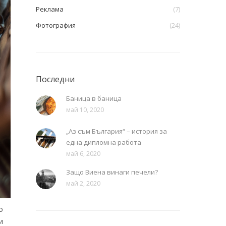
Реклама
(7)
Фотография
(24)
Последни
Баница в баница
май 10, 2020
„Аз съм България“ – история за
една дипломна работа
май 6, 2020
Защо Виена винаги печели?
май 2, 2020
о
и