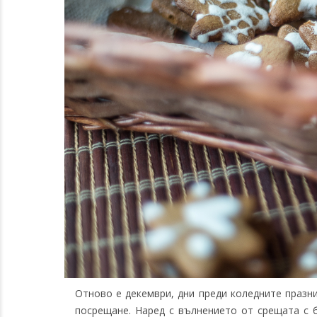
Отново е декември, дни преди коледните празни
посрещане. Наред с вълнението от срещата с б