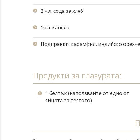
2 ч.л. сода за хляб
1ч.л. канела
Подправки: карамфил, индийско орехч
Продукти за глазурата:
1 белтък (използвайте от едно от
яйцата за тестото)
П