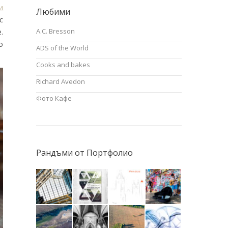
и
Любими
с
A.C. Bresson
.
о
ADS of the World
Cooks and bakes
Richard Avedon
Фото Кафе
Рандъми от Портфолио