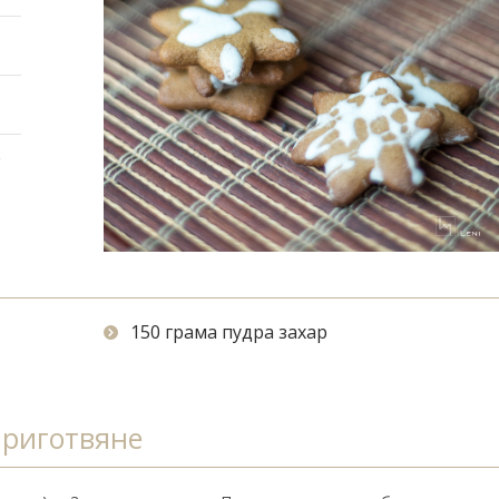
е
150 грама пудра захар
риготвяне