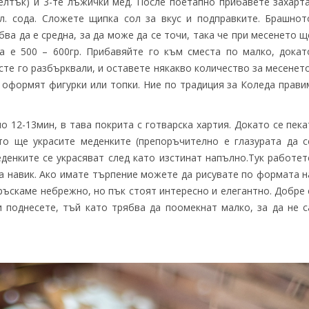
елтък) и 3-те лъжички мед. После поетапно прибавете захарта
 л. сода. Сложете щипка сол за вкус и подправките. Брашнот
бва да е средна, за да може да се точи, така че при месенето щ
а е 500 – 600гр. Прибавяйте го към сместа по малко, докат
сте го разбърквали, и оставете някакво количество за месенето
е оформят фигурки или топки. Ние по традиция за Коледа прави
ло 12-13мин, в тава покрита с готварска хартия. Докато се пека
то ще украсите меденките (препоръчително е глазурата да с
меденките се украсяват след като изстинат напълно.Тук работет
на навик. Ако имате търпение можете да рисувате по формата н
ръскаме небрежно, но пък стоят интересно и елегантно. Добре 
и поднесете, тъй като трябва да поомекнат малко, за да не с