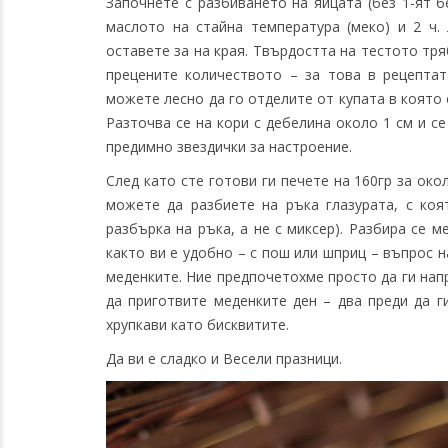
Започнете с разбиването на яйцата (без 1-ят б
маслото на стайна температура (меко) и 2 ч.
оставете за на края. Твърдостта на тестото тря
прецените количеството – за това в рецептат
можете лесно да го отделите от купата в която 
Разточва се на кори с дебелина около 1 см и с
предимно звездички за настроение.
След като сте готови ги печете на 160гр за око
можете да разбиете на ръка глазурата, с коя
разбърка на ръка, а не с миксер). Разбира се 
както ви е удобно – с пош или шприц – въпрос 
меденките. Ние предпочетохме просто да ги нап
да приготвите меденките ден – два преди да г
хрупкави като бисквитите.
Да ви е сладко и Весели празници.