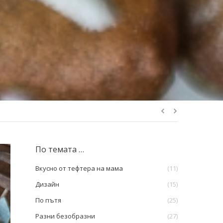
По темата …
Вкусно от тефтера на мама
(11)
Дизайн
(15)
По пътя
(25)
Разни безобразни
(27)