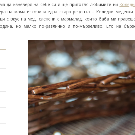
няма да изневеря на себе си и ще приготвя любимите ни
Коледн
ера на мама изкочи и една стара рецепта – Коледни меденки 
ци с вкус на мед, слепени с мармалад, които баба ми правеше
одина, но малко по-различно и по-мързеливо. Ето на бърз