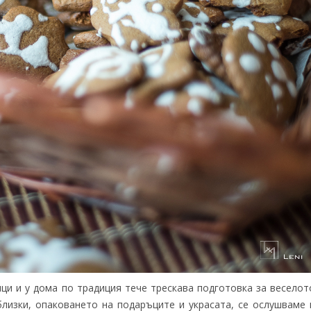
ци и у дома по традиция тече трескава подготовка за веселот
лизки, опаковането на подаръците и украсата, се ослушваме 