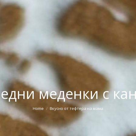
едни меденки с ка
Home
Вкусно от тефтера на мама