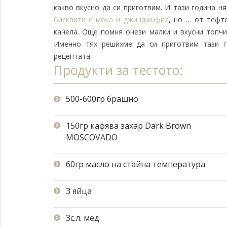
какво вкусно да си приготвим. И тази година 
бисквити с мока и джинджифил
, но … от тефт
канела. Още помня онези малки и вкусни топчи
Именно тях решихме да си приготвим тази г
рецептата:
Продукти за тестото:
500-600гр брашно
150гр кафява захар Dark Brown
MOSCOVADO
60гр масло на стайна температура
3 яйца
3с.л. мед