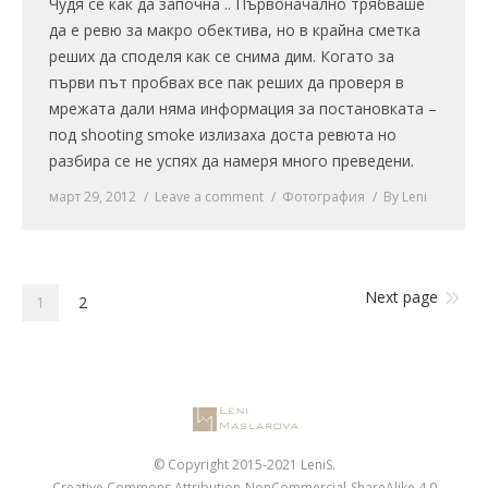
Чудя се как да започна .. Първоначално трябваше
да е ревю за макро обектива, но в крайна сметка
реших да споделя как се снима дим. Когато за
първи път пробвах все пак реших да проверя в
мрежата дали няма информация за постановката –
под shooting smoke излизаха доста ревюта но
разбира се не успях да намеря много преведени.
март 29, 2012
Leave a comment
Фотография
By
Leni
Next page
1
2
© Copyright 2015-2021 LeniS.
Creative Commons Attribution-NonCommercial-ShareAlike 4.0