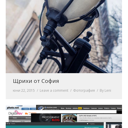
Щрихи от София
юни 22, 2015
Leave a comment
Фотография
By
Leni