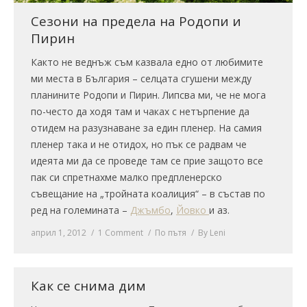
Сезони на предела на Родопи и
Пирин
Както не веднъж съм казвала едно от любимите
ми места в България – селцата сгушени между
планините Родопи и Пирин. Липсва ми, че не мога
по-често да ходя там и чаках с нетърпение да
отидем на разузнаване за един пленер. На самия
пленер така и не отидох, но пък се радвам че
идеята ми да се проведе там се прие защото все
пак си спретнахме малко предпленерско
съвещание на „тройната коалиция“ – в състав по
ред на големината –
Джъмбо
,
Йовко
и аз.
април 1, 2012
1 Comment
По пътя
By
Leni
Как се снима дим