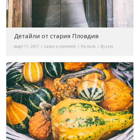
Детайли от стария Пловдив
март 11, 2017
Leave a comment
По пътя
By
Leni