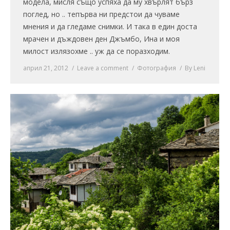
модела, мисля също успяха да му хвърлят бърз
поглед, но .. тепърва ни предстои да чуваме
мнения и да гледаме снимки. И така в един доста
мрачен и дъждовен ден Джъмбо, Ина и моя
милост излязохме .. уж да се поразходим.
април 21, 2012
Leave a comment
Фотография
By
Leni