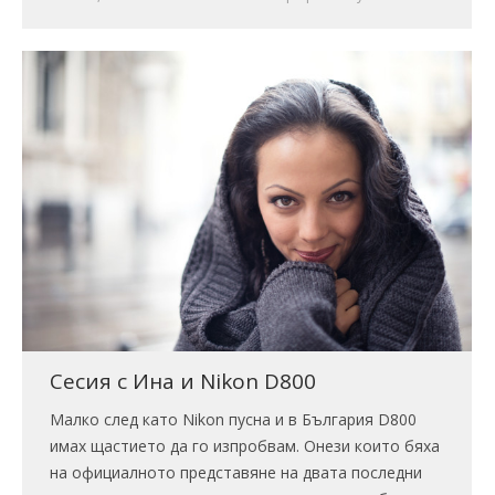
Сесия с Ина и Nikon D800
Малко след като Nikon пусна и в България D800
имах щастието да го изпробвам. Онези които бяха
на официалното представяне на двата последни