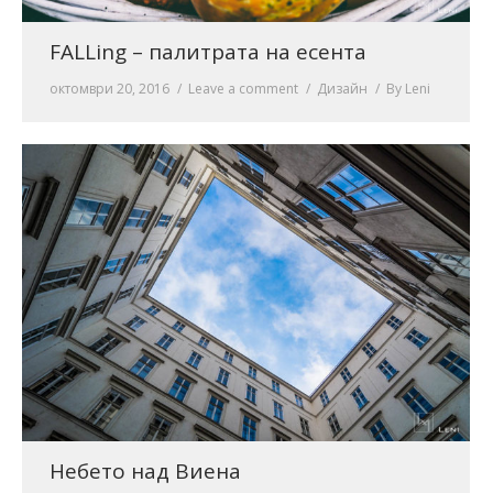
FALLing – палитрата на есента
октомври 20, 2016
Leave a comment
Дизайн
By
Leni
Небето над Виена