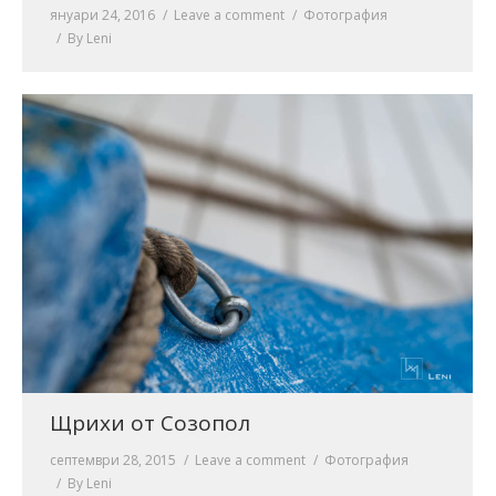
януари 24, 2016
Leave a comment
Фотография
By
Leni
Щрихи от Созопол
септември 28, 2015
Leave a comment
Фотография
By
Leni