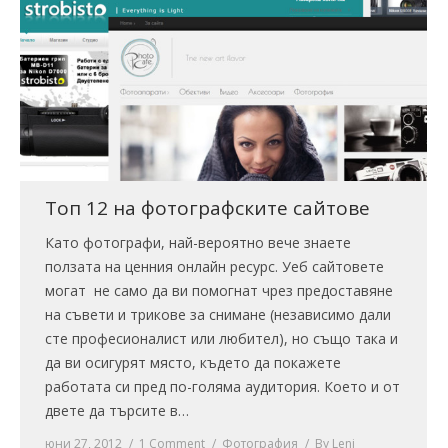
Топ 12 на фотографските сайтове
Като фотографи, най-вероятно вече знаете
ползата на ценния онлайн ресурс. Уеб сайтовете
могат не само да ви помогнат чрез предоставяне
на съвети и трикове за снимане (независимо дали
сте професионалист или любител), но също така и
да ви осигурят място, където да покажете
работата си пред по-голяма аудитория. Което и от
двете да търсите в…
юни 27, 2012
1 Comment
Фотография
By
Leni