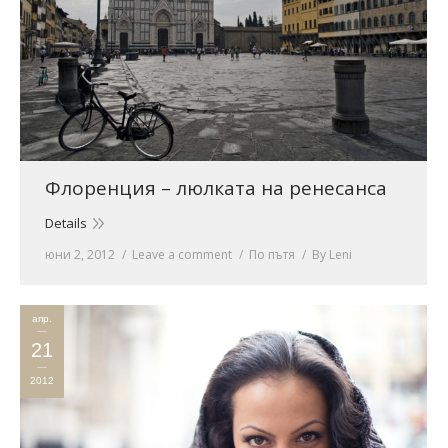
Флоренция – люлката на ренесанса
Details
юни 2, 2012
Leave a comment
По пътя
By
Leni
апр.
21
2012