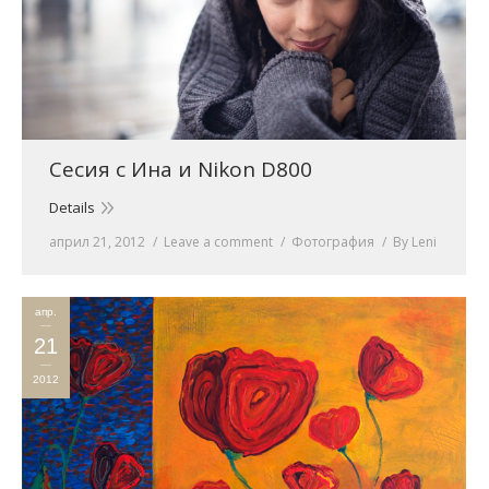
Сесия с Ина и Nikon D800
Details
април 21, 2012
Leave a comment
Фотография
By
Leni
апр.
21
2012