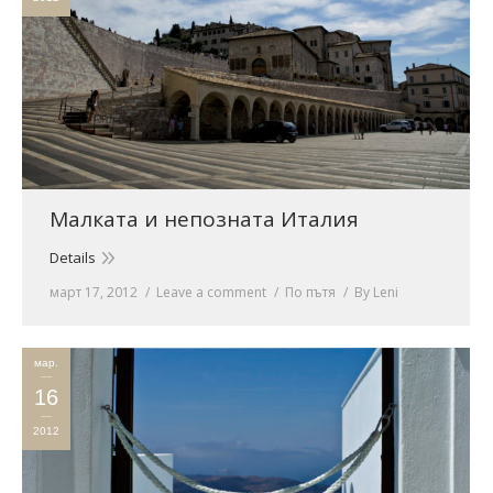
Малката и непозната Италия
Details
март 17, 2012
Leave a comment
По пътя
By
Leni
мар.
16
2012