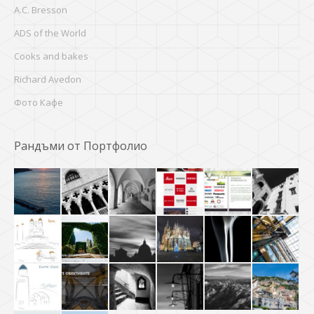
A.C. Bresson
ADS of the World
Cooks and bakes
Richard Avedon
Фото Кафе
Рандъми от Портфолио