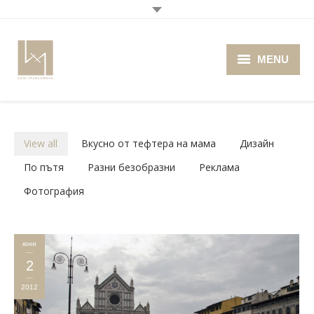
MENU
Home
About me
View all
Вкусно от тефтера на мама
Дизайн
Portfolio
По пътя
Разни безобразни
Реклама
Фотография
Blog
Photo Cafe
юни
Retro Camera Museum
2
2012