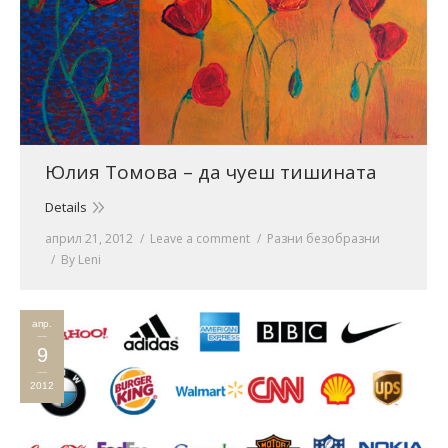
Юлия Томова – да чуеш тишината
Details
април 21, 2012
Leave a comment
Разни безобразни
By
Leni
апр.
9
2012