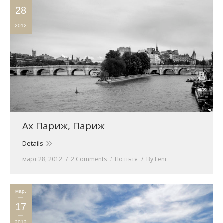
28
2012
Ах Париж, Париж
Details
март 28, 2012
2 Comments
По пътя
By
Leni
мар.
17
2012