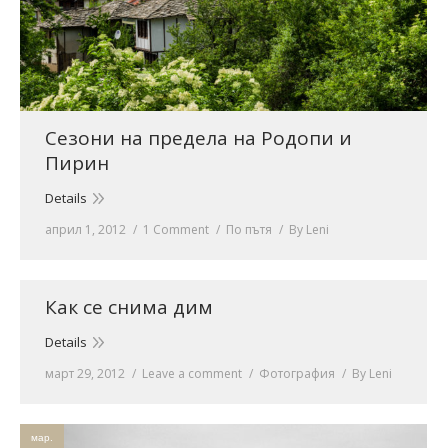
Сезони на предела на Родопи и
Пирин
Details
април 1, 2012
1 Comment
По пътя
By
Leni
Как се снима дим
Details
март 29, 2012
Leave a comment
Фотография
By
Leni
мар.