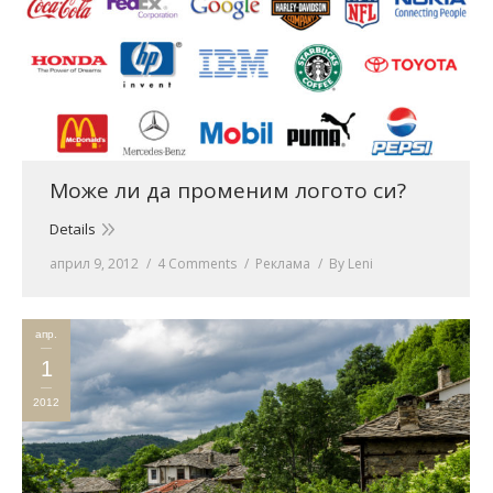
Може ли да променим логото си?
Details
април 9, 2012
4 Comments
Реклама
By
Leni
апр.
1
2012