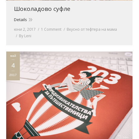
Шоколадово суфле
Details
юни 2, 2017
1 Comment
Вкусно от тефтера на мама
By
Leni
май
4
2017