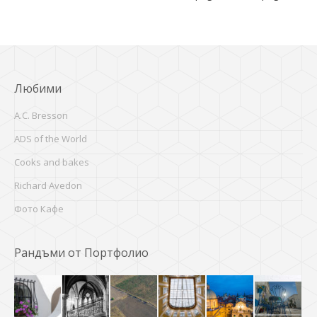
Любими
A.C. Bresson
ADS of the World
Cooks and bakes
Richard Avedon
Фото Кафе
Рандъми от Портфолио