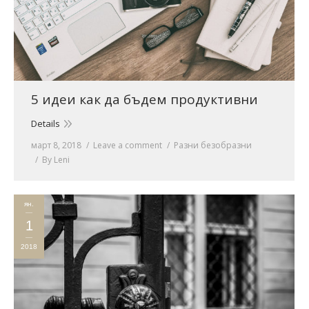
5 идеи как да бъдем продуктивни
Details
март 8, 2018
Leave a comment
Разни безобразни
By
Leni
ян.
1
2018