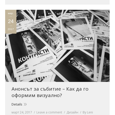
мар.
24
2017
Анонсът за събитие – Как да го
оформим визуално?
Details
март 24, 2017
Leave a comment
Дизайн
By
Leni