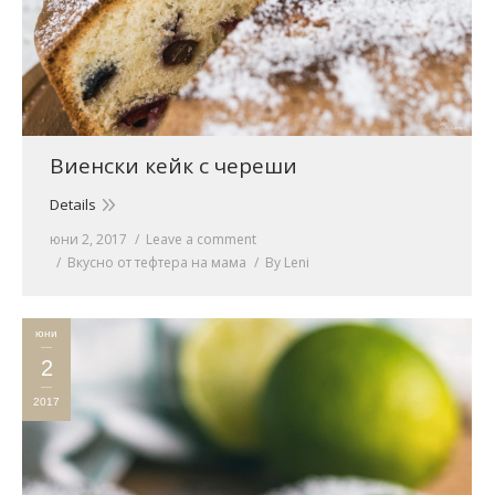
Виенски кейк с череши
Details
юни 2, 2017
Leave a comment
Вкусно от тефтера на мама
By
Leni
юни
2
2017