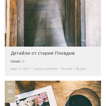
Детайли от стария Пловдив
Details
март 11, 2017
Leave a comment
По пътя
By
Leni
фев.
26
2017