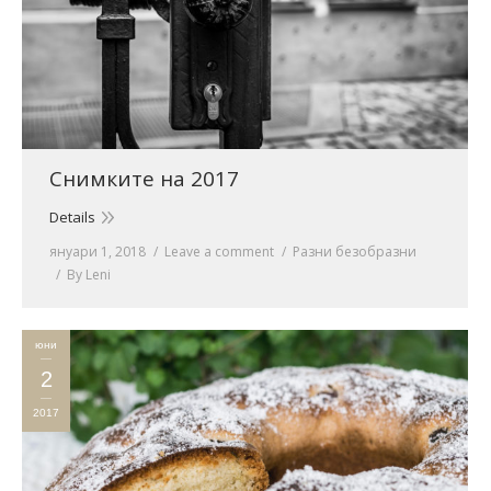
Снимките на 2017
Details
януари 1, 2018
Leave a comment
Разни безобразни
By
Leni
юни
2
2017