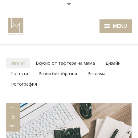
MENU
Home
About me
View all
Вкусно от тефтера на мама
Дизайн
Portfolio
По пътя
Разни безобразни
Реклама
Фотография
Blog
Photo Cafe
мар.
Retro Camera Museum
8
2018