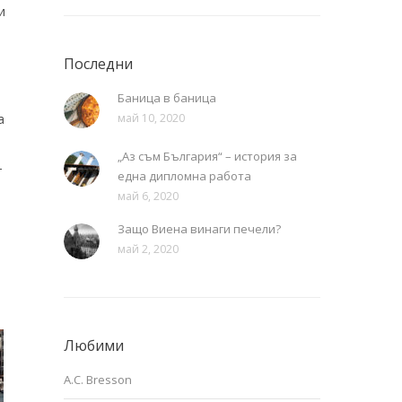
и
Последни
Баница в баница
а
май 10, 2020
„Аз съм България“ – история за
т
една дипломна работа
май 6, 2020
Защо Виена винаги печели?
май 2, 2020
Любими
A.C. Bresson