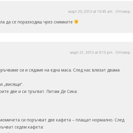
март 20, 2013 at 10:45 am
Отговор
яла да се поразходиш чрез снимките
март 21, 2013 at 9:15 pm
Отговор
ръчваме си и сядаме на една маса. След нас влизат двама
ри „висящи“.
ите две и си тръгват. Питам Де Сика:
е момичета си поръчват две кафета – плащат нормално. След
ръчват седем кафета: