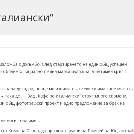
талиански“
 изложба с Джъмбо. След стартирането на един общ успешен
 обявим официално с една малка изложба, в интимен кръг с
танала досадна, но ще ме извините – всеки си има свое място, 
– така де ….. Зад „Кафе по италиански“ стоят много спомени,
дин общ фотографски проект и едно предложение за брак на
 ни носи това име…
ото Комо на Север, до прашните руини на Помпей на Юг, покрай