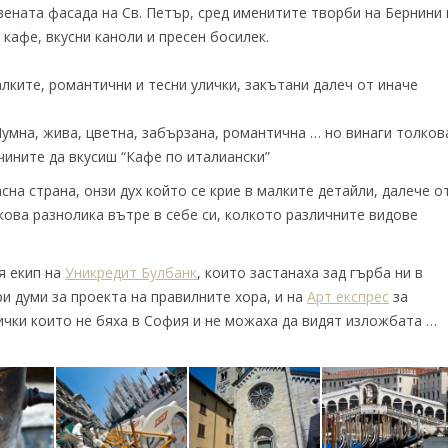
вената фасада на Св. Петър, сред именитите творби на Бернини 
кафе, вкусни каноли и пресен босилек.
лките, романтични и тесни улички, закътани далеч от иначе
 Шумна, жива, цветна, забързана, романтична … но винаги толков
чините да вкусиш “Кафе по италиански”
на страна, онзи дух който се крие в малките детайли, далече о
ова разнолика вътре в себе си, колкото различните видове
я екип на
Уникредит Булбанк
, които застанаха зад гърба ни в
ри думи за проекта на правилните хора, и на
Арт експрес
за
сички които не бяха в София и не можаха да видят изложбата …