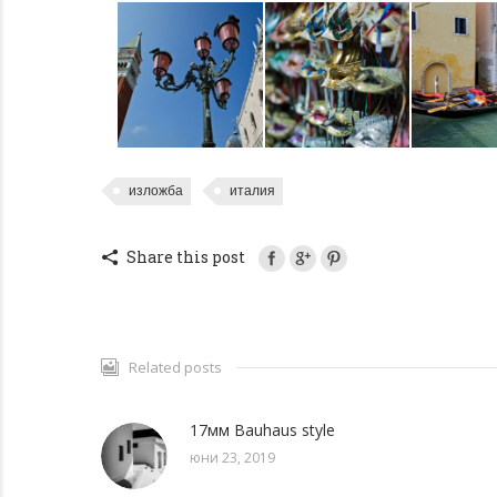
изложба
италия
Share this post
Related posts
17мм Bauhaus style
юни 23, 2019