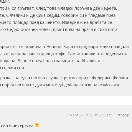
ящи“.
три и си тръгват. След това младеж поръчва две кафета,
те. С Фелини и Де Сика седим, говорим си и гледаме през
нцето площад пред кафенето. Изведнъж на вратата се
го бедно облечен човек, пристъпва на прага и тихо пита:
ърви път се появява в Неапол. Хората предварително плащали
да си позволи чаша горещо кафе. Там оставяли в заведенията,
 и храна. Вече е напуснала границите на Италия и е
з целия свят.
 разказ на една негова случка с режисьорите Федерико Фелини
 според неговите думи може да докара сълзи на всяко лице.
март 22, 2013 at 8:06 am
Отговор
стина е интересна