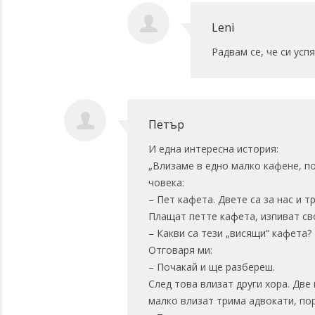
Leni
Радвам се, че си усп
Петър
И една интересна история:
„Влизаме в едно малко кафене, по
човека:
– Пет кафета. Двете са за нас и т
Плащат петте кафета, изпиват сво
– Какви са тези „висящи“ кафета?
Отговаря ми:
– Почакай и ще разбереш.
След това влизат други хора. Дв
малко влизат трима адвокати, по