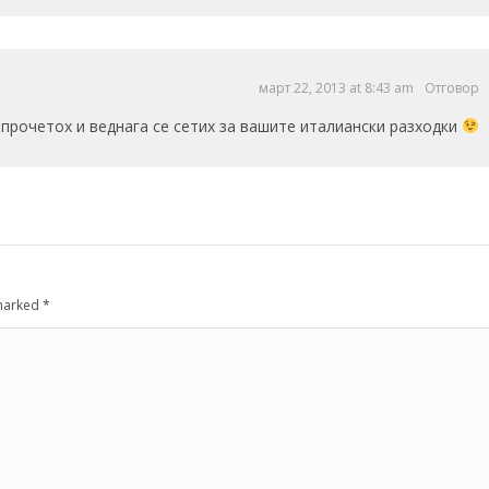
март 22, 2013 at 8:43 am
Отговор
 прочетох и веднага се сетих за вашите италиански разходки
 marked
*