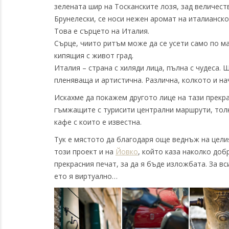
зелената шир на Тосканските лозя, зад величест
Брунелески, се носи нежен аромат на италианско 
Това е сърцето на Италия.
Сърце, чиито ритъм може да се усети само по ма
кипящия с живот град.
Италия – страна с хиляди лица, пълна с чудеса.
пленяваща и артистична. Различна, колкото и на
Искахме да покажем другото лице на тази прекрас
гъмжащите с турисити централни маршрути, толк
кафе с които е известна.
Тук е мястото да благодаря още веднъж на цели
този проект и на
Йовко
, който каза наколко доб
прекрасния печат, за да я бъде изложбата. За в
ето я виртуално…