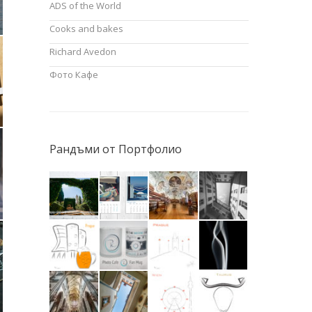
ADS of the World
Cooks and bakes
Richard Avedon
Фото Кафе
Рандъми от Портфолио