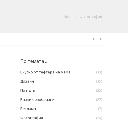
You are here:
Home
Фотография
По темата …
Вкусно от тефтера на мама
(11)
Дизайн
(15)
а
По пътя
(25)
Разни безобразни
(27)
Реклама
(7)
Фотография
(24)