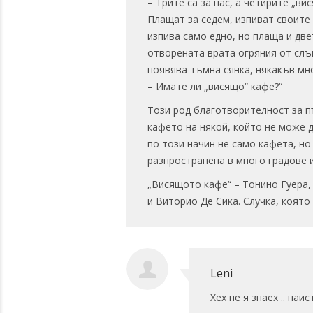
– Трите са за нас, а четирите „вис
Плащат за седем, изпиват своите 
изпива само едно, но плаща и две
отворената врата огряния от слъ
появява тъмна сянка, някакъв мно
– Имате ли „висящо“ кафе?“
Този род благотворителност за п
кафето на някой, който не може 
по този начин не само кафета, но
разпространена в много градове и
„Висящото кафе“ – Тонино Гуера,
и Виторио Де Сика. Случка, която
Leni
Хех не я знаех .. наи