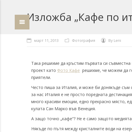
Изложба „Кафе по и
март 11, 2013
Фотография
By
Leni
Така решихме да кръстим първата си съвместна
проект като
Фото Кафе
решихме, че можем да го
приятели.
Често пиша за Италия, и може би донякъде съм с
за нас Италия е не просто поредната дестинация 
много красиви емоции, едно прекрасно място, е
кулата Сан Марко във Венеция.
А защо точно „кафе“? Не е само защото медията
Някъде по пътя между кристалните води на езер